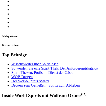
Schlagwörter:
Beitrag Teilen:
Top Beiträge
Wissenswertes über Spirituosen
So werden Sie eine Spirit-Thek: Der Anforderungskatalog
Spirit-Theken: Profis im Dienst der Gäste
WOB Drogen
Der World-Spirits Award
Drogen zum Genießen - Spirits zum Abheben
(R)
Inside World Spirits mit Wolfram Ortner