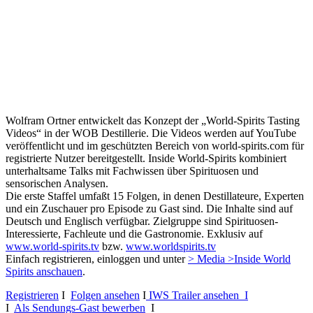
Wolfram Ortner entwickelt das Konzept der „World-Spirits Tasting
Videos“ in der WOB Destillerie. Die Videos werden auf YouTube
veröffentlicht und im geschützten Bereich von world-spirits.com für
registrierte Nutzer bereitgestellt. Inside World-Spirits kombiniert
unterhaltsame Talks mit Fachwissen über Spirituosen und
sensorischen Analysen.
Die erste Staffel umfaßt 15 Folgen, in denen Destillateure, Experten
und ein Zuschauer pro Episode zu Gast sind. Die Inhalte sind auf
Deutsch und Englisch verfügbar. Zielgruppe sind Spirituosen-
Interessierte, Fachleute und die Gastronomie. Exklusiv auf
www.world-spirits.tv
bzw.
www.worldspirits.tv
Einfach registrieren, einloggen und unter
> Media >Inside World
Spirits anschauen
.
Registrieren
I
Folgen ansehen
I
IWS Trailer ansehen I
I
Als Sendungs-Gast bewerben
I