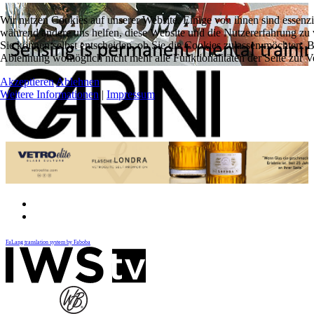
Wir nutzen Cookies auf unserer Website. Einige von ihnen sind essenzie
während andere uns helfen, diese Website und die Nutzererfahrung zu 
Sie können selbst entscheiden, ob Sie die Cookies zulassen möchten. Bi
Ablehnung womöglich nicht mehr alle Funktionalitäten der Seite zur V
Akzeptieren
Ablehnen
Weitere Informationen
|
Impressum
FaLang translation system by Faboba