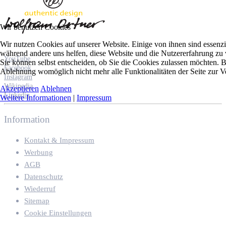
Wir benutzen Cookies
Wir nutzen Cookies auf unserer Website. Einige von ihnen sind essenzie
während andere uns helfen, diese Website und die Nutzererfahrung zu 
YouTube
Sie können selbst entscheiden, ob Sie die Cookies zulassen möchten. Bi
Facebook
Ablehnung womöglich nicht mehr alle Funktionalitäten der Seite zur V
Instagram
Wikipedia
Akzeptieren
Ablehnen
Linkedin
Weitere Informationen
|
Impressum
Information
Kontakt & Impressum
Werbung
AGB
Datenschutz
Wiederruf
Sitemap
Cookie Einstellungen