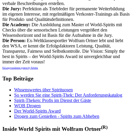
verbale Beschreibungen erstellen.
Die Jury:
Perfektion als Triebfeder für permanente Weiterbildung
im eigenen Interesse, mit regelmäßigen Verkoster-Trainings als Basis
für Produkt- und Qualitätsdefinitionen.
Die Academy:
Die Ausbildung zum Master of World-Spirits mit
Checks über die sensorischen Leistungen vergrößert den
Wissenshorizont und ist Basis für die Aufnahme in die Jury.
Die Person:
Ex-Weltklassesportler Wolfram Ortner lebt und liebt
den WSA, er kennt die Erfolgsfaktoren Leistung, Qualität,
Transparenz, Fairness und Selbstkontrolle. Die Vision: Simply the
best in Spirits – der World-Spirits Award ist unvergleichbar und
immer der Zeit voraus!
FaLang translation system by Faboba
Top Beiträge
Wissenswertes über Spirituosen
So werden Sie eine Spirit-Thek: Der Anforderungskatalog
Spirit-Theken: Profis im Dienst der Gäste
WOB Drogen
Der World-Spirits Award
Drogen zum Genießen - Spirits zum Abheben
(R)
Inside World Spirits mit Wolfram Ortner