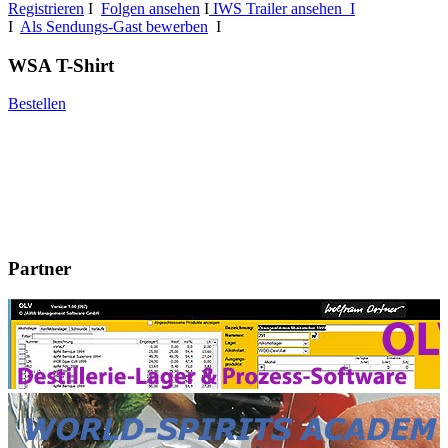
Registrieren
I
Folgen ansehen
I
IWS Trailer ansehen I
I
Als Sendungs-Gast bewerben
I
WSA T-Shirt
Bestellen
Partner