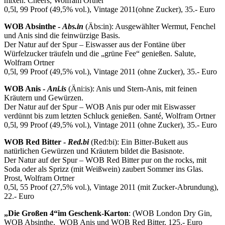
mixen. Cheers, Wolfram Ortner
0,5l, 99 Proof (49,5% vol.), Vintage 2011(ohne Zucker), 35.- Euro
WOB Absinthe -
Abs.in
(Äbs:in): Ausgewählter Wermut, Fenchel
und Anis sind die feinwürzige Basis.
Der Natur auf der Spur – Eiswasser aus der Fontäne über
Würfelzucker träufeln und die „grüne Fee“ genießen. Salute,
Wolfram Ortner
0,5l, 99 Proof (49,5% vol.), Vintage 2011 (ohne Zucker), 35.- Euro
WOB Anis -
Ani.is
(Äni:is): Anis und Stern-Anis, mit feinen
Kräutern und Gewürzen.
Der Natur auf der Spur – WOB Anis pur oder mit Eiswasser
verdünnt bis zum letzten Schluck genießen. Santé, Wolfram Ortner
0,5l, 99 Proof (49,5% vol.), Vintage 2011 (ohne Zucker), 35.- Euro
WOB Red Bitter -
Red.bi
(Red:bi): Ein Bitter-Bukett aus
natürlichen Gewürzen und Kräutern bildet die Basisnote.
Der Natur auf der Spur – WOB Red Bitter pur on the rocks, mit
Soda oder als Sprizz (mit Weißwein) zaubert Sommer ins Glas.
Prost, Wolfram Ortner
0,5l, 55 Proof (27,5% vol.), Vintage 2011 (mit Zucker-Abrundung),
22.- Euro
„Die Großen 4“
im Geschenk-Karton
: (WOB London Dry Gin,
WOB Absinthe, WOB Anis und WOB Red Bitter, 125.- Euro