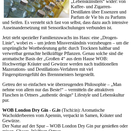
„Lebenskünstlers“ wider: von
Kaffee- und Zigarren-
Destillaten über Essenzen und
Parfum de Vie bis zu Parfums
und Seifen. Es versteht sich fast von selbst, dass dazu auch intensive
Auseinandersetzung mit Sensorikschulungen verbunden ist.
Jetzt steht spezieller Familienzuwachs ins Haus: eine „Drogen-
Linie“, wobei es – um jedem Missverständnis vorzubeugen – um die
ursprüngliche Wortbedeutung geht: durch Trocknen haltbar und
verwertbar gemachte heilkräftige Pflanzen. Genau solche sind die
aromatische Basis der „Großen 4“ aus dem Hause WOB:
Hochwertige Kräuter und Gewürze werden nach traditionellen
Mazerations- und Destillations-Verfahren mit viel
Fingerspitzengefühl des Brennmeisters hergestellt.
Getreu der so einfachen wie überzeugenden Philosophie – „Man
nehme von allem nur das Beste!“ – vermitteln die attraktiven
Flaschen in Ortners „authentic design“ Lifestyle und Lebenskultur
pur.
WOB London Dry Gin -
G.in
(Tschi:in): Aromatische
Wacholderbeeren vom Apennin, verpackt in Samen, Kräuter und
Gewürze.
Der Natur auf der Spur – WOB London Dry Gin pur genießen oder