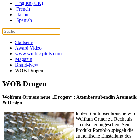
English (UK)
French
Italian
Spanish
Startseite
Award Video
www.world-spirits.com
Magazin
Brand-New
WOB Drogen
WOB Drogen
Wolfram Ortners neue „Drogen“ : Atemberaubendin Aromatik
& Design
In der Spirituosenbranche wird
Wolfram Ortner zu Recht als
Trendsetter angesehen. Sein
Produkt-Portfolio spiegelt die
authentische Einstellung des