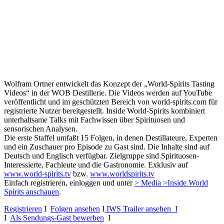
Wolfram Ortner entwickelt das Konzept der „World-Spirits Tasting
Videos“ in der WOB Destillerie. Die Videos werden auf YouTube
veröffentlicht und im geschützten Bereich von world-spirits.com für
registrierte Nutzer bereitgestellt. Inside World-Spirits kombiniert
unterhaltsame Talks mit Fachwissen über Spirituosen und
sensorischen Analysen.
Die erste Staffel umfaßt 15 Folgen, in denen Destillateure, Experten
und ein Zuschauer pro Episode zu Gast sind. Die Inhalte sind auf
Deutsch und Englisch verfügbar. Zielgruppe sind Spirituosen-
Interessierte, Fachleute und die Gastronomie. Exklusiv auf
www.world-spirits.tv
bzw.
www.worldspirits.tv
Einfach registrieren, einloggen und unter
> Media >Inside World
Spirits anschauen
.
Registrieren
I
Folgen ansehen
I
IWS Trailer ansehen I
I
Als Sendungs-Gast bewerben
I