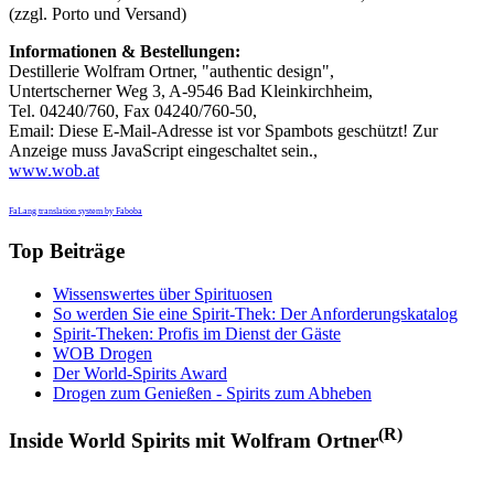
(zzgl. Porto und Versand)
Informationen & Bestellungen:
Destillerie Wolfram Ortner, "authentic design",
Untertscherner Weg 3, A-9546 Bad Kleinkirchheim,
Tel. 04240/760, Fax 04240/760-50,
Email:
Diese E-Mail-Adresse ist vor Spambots geschützt! Zur
Anzeige muss JavaScript eingeschaltet sein.
,
www.wob.at
FaLang translation system by Faboba
Top Beiträge
Wissenswertes über Spirituosen
So werden Sie eine Spirit-Thek: Der Anforderungskatalog
Spirit-Theken: Profis im Dienst der Gäste
WOB Drogen
Der World-Spirits Award
Drogen zum Genießen - Spirits zum Abheben
(R)
Inside World Spirits mit Wolfram Ortner