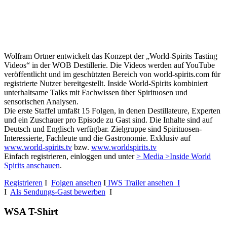
Wolfram Ortner entwickelt das Konzept der „World-Spirits Tasting
Videos“ in der WOB Destillerie. Die Videos werden auf YouTube
veröffentlicht und im geschützten Bereich von world-spirits.com für
registrierte Nutzer bereitgestellt. Inside World-Spirits kombiniert
unterhaltsame Talks mit Fachwissen über Spirituosen und
sensorischen Analysen.
Die erste Staffel umfaßt 15 Folgen, in denen Destillateure, Experten
und ein Zuschauer pro Episode zu Gast sind. Die Inhalte sind auf
Deutsch und Englisch verfügbar. Zielgruppe sind Spirituosen-
Interessierte, Fachleute und die Gastronomie. Exklusiv auf
www.world-spirits.tv
bzw.
www.worldspirits.tv
Einfach registrieren, einloggen und unter
> Media >Inside World
Spirits anschauen
.
Registrieren
I
Folgen ansehen
I
IWS Trailer ansehen I
I
Als Sendungs-Gast bewerben
I
WSA T-Shirt