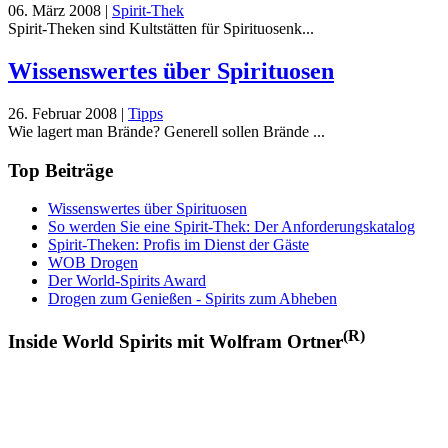
06. März 2008
|
Spirit-Thek
Spirit-Theken sind Kultstätten für Spirituosenk...
Wissenswertes über Spirituosen
26. Februar 2008
|
Tipps
Wie lagert man Brände? Generell sollen Brände ...
Top Beiträge
Wissenswertes über Spirituosen
So werden Sie eine Spirit-Thek: Der Anforderungskatalog
Spirit-Theken: Profis im Dienst der Gäste
WOB Drogen
Der World-Spirits Award
Drogen zum Genießen - Spirits zum Abheben
(R)
Inside World Spirits mit Wolfram Ortner