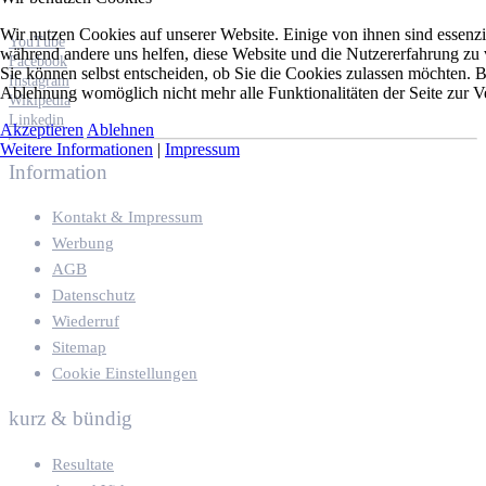
Wir nutzen Cookies auf unserer Website. Einige von ihnen sind essenzie
YouTube
während andere uns helfen, diese Website und die Nutzererfahrung zu 
Facebook
Sie können selbst entscheiden, ob Sie die Cookies zulassen möchten. Bi
Instagram
Ablehnung womöglich nicht mehr alle Funktionalitäten der Seite zur V
Wikipedia
Linkedin
Akzeptieren
Ablehnen
Weitere Informationen
|
Impressum
Information
Kontakt & Impressum
Werbung
AGB
Datenschutz
Wiederruf
Sitemap
Cookie Einstellungen
kurz & bündig
Resultate