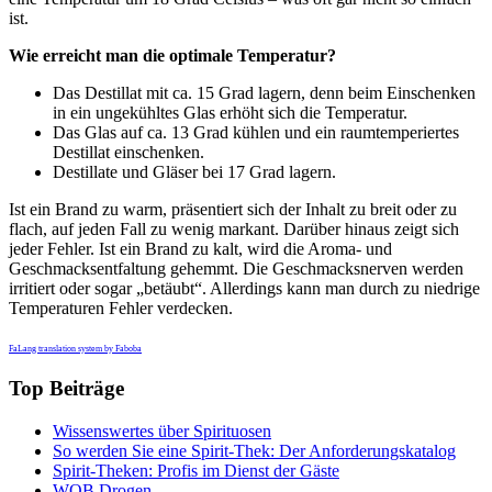
ist.
Wie erreicht man die optimale Temperatur?
Das Destillat mit ca. 15 Grad lagern, denn beim Einschenken
in ein ungekühltes Glas erhöht sich die Temperatur.
Das Glas auf ca. 13 Grad kühlen und ein raumtemperiertes
Destillat einschenken.
Destillate und Gläser bei 17 Grad lagern.
Ist ein Brand zu warm, präsentiert sich der Inhalt zu breit oder zu
flach, auf jeden Fall zu wenig markant. Darüber hinaus zeigt sich
jeder Fehler. Ist ein Brand zu kalt, wird die Aroma- und
Geschmacksentfaltung gehemmt. Die Geschmacksnerven werden
irritiert oder sogar „betäubt“. Allerdings kann man durch zu niedrige
Temperaturen Fehler verdecken.
FaLang translation system by Faboba
Top Beiträge
Wissenswertes über Spirituosen
So werden Sie eine Spirit-Thek: Der Anforderungskatalog
Spirit-Theken: Profis im Dienst der Gäste
WOB Drogen