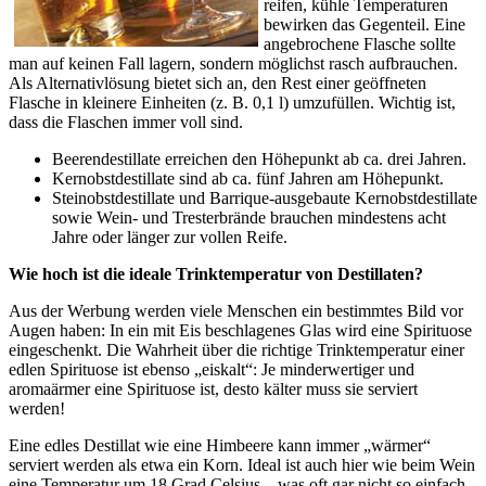
reifen, kühle Temperaturen
bewirken das Gegenteil. Eine
angebrochene Flasche sollte
man auf keinen Fall lagern, sondern möglichst rasch aufbrauchen.
Als Alternativlösung bietet sich an, den Rest einer geöffneten
Flasche in kleinere Einheiten (z. B. 0,1 l) umzufüllen. Wichtig ist,
dass die Flaschen immer voll sind.
Beerendestillate erreichen den Höhepunkt ab ca. drei Jahren.
Kernobstdestillate sind ab ca. fünf Jahren am Höhepunkt.
Steinobstdestillate und Barrique-ausgebaute Kernobstdestillate
sowie Wein- und Tresterbrände brauchen mindestens acht
Jahre oder länger zur vollen Reife.
Wie hoch ist die ideale Trinktemperatur von Destillaten?
Aus der Werbung werden viele Menschen ein bestimmtes Bild vor
Augen haben: In ein mit Eis beschlagenes Glas wird eine Spirituose
eingeschenkt. Die Wahrheit über die richtige Trinktemperatur einer
edlen Spirituose ist ebenso „eiskalt“: Je minderwertiger und
aromaärmer eine Spirituose ist, desto kälter muss sie serviert
werden!
Eine edles Destillat wie eine Himbeere kann immer „wärmer“
serviert werden als etwa ein Korn. Ideal ist auch hier wie beim Wein
eine Temperatur um 18 Grad Celsius – was oft gar nicht so einfach