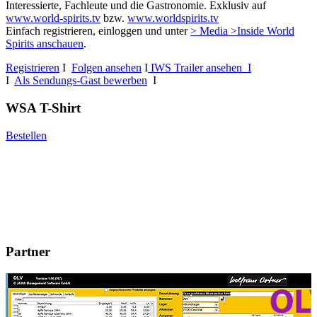
Interessierte, Fachleute und die Gastronomie. Exklusiv auf
www.world-spirits.tv
bzw.
www.worldspirits.tv
Einfach registrieren, einloggen und unter
> Media >Inside World
Spirits anschauen
.
Registrieren
I
Folgen ansehen
I
IWS Trailer ansehen I
I
Als Sendungs-Gast bewerben
I
WSA T-Shirt
Bestellen
Partner