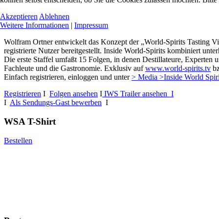
Akzeptieren
Ablehnen
Weitere Informationen
|
Impressum
Wolfram Ortner entwickelt das Konzept der „World-Spirits Tasting Vi
registrierte Nutzer bereitgestellt. Inside World-Spirits kombiniert u
Die erste Staffel umfaßt 15 Folgen, in denen Destillateure, Experten 
Fachleute und die Gastronomie. Exklusiv auf
www.world-spirits.tv
b
Einfach registrieren, einloggen und unter
> Media >Inside World Spir
Registrieren
I
Folgen ansehen
I
IWS Trailer ansehen I
I
Als Sendungs-Gast bewerben
I
WSA T-Shirt
Bestellen