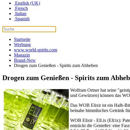
English (UK)
French
Italian
Spanish
Startseite
Werbung
www.world-spirits.com
Magazin
Brand-New
Drogen zum Genießen - Spirits zum Abheben
Drogen zum Genießen - Spirits zum Abhe
Wolfram Ortner hat seine "geist
und Gewürzen) können das WOB E
Das WOB Elixir ist ein Halb-Bit
beinahe himmlisches Getränk für
WOB Elixir - Ell.ix (Ell:ix): Pa
entzückt die Genießer: eine Fasz