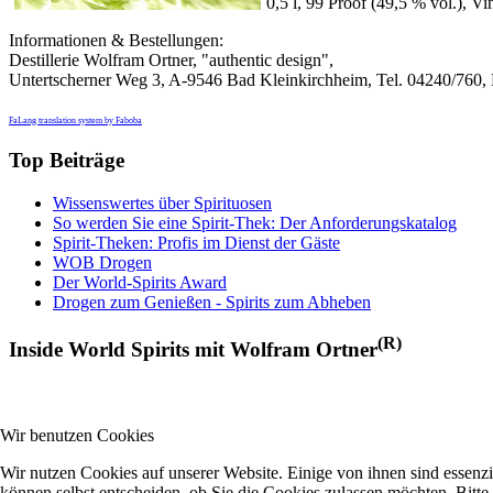
0,5 l, 99 Proof (49,5 % vol.), V
Informationen & Bestellungen:
Destillerie Wolfram Ortner, "authentic design",
Untertscherner Weg 3, A-9546 Bad Kleinkirchheim, Tel. 04240/760,
FaLang translation system by Faboba
Top Beiträge
Wissenswertes über Spirituosen
So werden Sie eine Spirit-Thek: Der Anforderungskatalog
Spirit-Theken: Profis im Dienst der Gäste
WOB Drogen
Der World-Spirits Award
Drogen zum Genießen - Spirits zum Abheben
(R)
Inside World Spirits mit Wolfram Ortner
Wir benutzen Cookies
Wir nutzen Cookies auf unserer Website. Einige von ihnen sind essenzi
können selbst entscheiden, ob Sie die Cookies zulassen möchten. Bitte