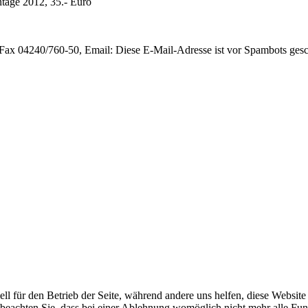
intage 2012, 35.- Euro
 Fax 04240/760-50, Email:
Diese E-Mail-Adresse ist vor Spambots gesch
ell für den Betrieb der Seite, während andere uns helfen, diese Websit
 beachten Sie, dass bei einer Ablehnung womöglich nicht mehr alle Funk