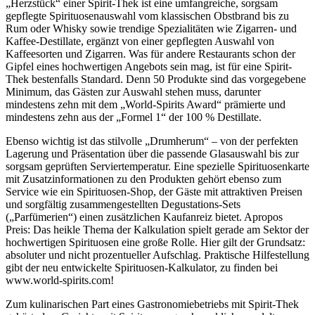
„Herzstück“ einer Spirit-Thek ist eine umfangreiche, sorgsam
gepflegte Spirituosenauswahl vom klassischen Obstbrand bis zu
Rum oder Whisky sowie trendige Spezialitäten wie Zigarren- und
Kaffee-Destillate, ergänzt von einer gepflegten Auswahl von
Kaffeesorten und Zigarren. Was für andere Restaurants schon der
Gipfel eines hochwertigen Angebots sein mag, ist für eine Spirit-
Thek bestenfalls Standard. Denn 50 Produkte sind das vorgegebene
Minimum, das Gästen zur Auswahl stehen muss, darunter
mindestens zehn mit dem „World-Spirits Award“ prämierte und
mindestens zehn aus der „Formel 1“ der 100 % Destillate.
Ebenso wichtig ist das stilvolle „Drumherum“ – von der perfekten
Lagerung und Präsentation über die passende Glasauswahl bis zur
sorgsam geprüften Serviertemperatur. Eine spezielle Spirituosenkarte
mit Zusatzinformationen zu den Produkten gehört ebenso zum
Service wie ein Spirituosen-Shop, der Gäste mit attraktiven Preisen
und sorgfältig zusammengestellten Degustations-Sets
(„Parfümerien“) einen zusätzlichen Kaufanreiz bietet. Apropos
Preis: Das heikle Thema der Kalkulation spielt gerade am Sektor der
hochwertigen Spirituosen eine große Rolle. Hier gilt der Grundsatz:
absoluter und nicht prozentueller Aufschlag. Praktische Hilfestellung
gibt der neu entwickelte Spirituosen-Kalkulator, zu finden bei
www.world-spirits.com!
Zum kulinarischen Part eines Gastronomiebetriebs mit Spirit-Thek