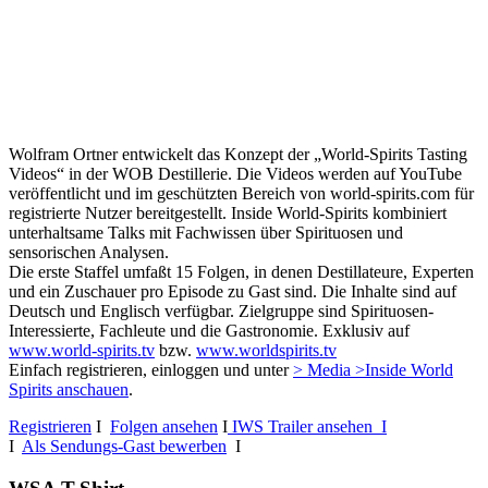
Wolfram Ortner entwickelt das Konzept der „World-Spirits Tasting
Videos“ in der WOB Destillerie. Die Videos werden auf YouTube
veröffentlicht und im geschützten Bereich von world-spirits.com für
registrierte Nutzer bereitgestellt. Inside World-Spirits kombiniert
unterhaltsame Talks mit Fachwissen über Spirituosen und
sensorischen Analysen.
Die erste Staffel umfaßt 15 Folgen, in denen Destillateure, Experten
und ein Zuschauer pro Episode zu Gast sind. Die Inhalte sind auf
Deutsch und Englisch verfügbar. Zielgruppe sind Spirituosen-
Interessierte, Fachleute und die Gastronomie. Exklusiv auf
www.world-spirits.tv
bzw.
www.worldspirits.tv
Einfach registrieren, einloggen und unter
> Media >Inside World
Spirits anschauen
.
Registrieren
I
Folgen ansehen
I
IWS Trailer ansehen I
I
Als Sendungs-Gast bewerben
I