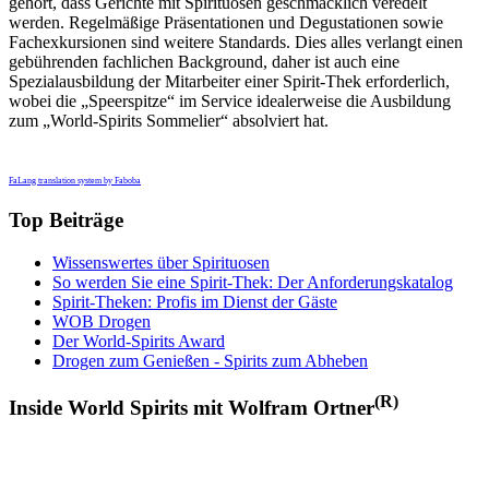
gehört, dass Gerichte mit Spirituosen geschmacklich veredelt
werden. Regelmäßige Präsentationen und Degustationen sowie
Fachexkursionen sind weitere Standards. Dies alles verlangt einen
gebührenden fachlichen Background, daher ist auch eine
Spezialausbildung der Mitarbeiter einer Spirit-Thek erforderlich,
wobei die „Speerspitze“ im Service idealerweise die Ausbildung
zum „World-Spirits Sommelier“ absolviert hat.
FaLang translation system by Faboba
Top Beiträge
Wissenswertes über Spirituosen
So werden Sie eine Spirit-Thek: Der Anforderungskatalog
Spirit-Theken: Profis im Dienst der Gäste
WOB Drogen
Der World-Spirits Award
Drogen zum Genießen - Spirits zum Abheben
(R)
Inside World Spirits mit Wolfram Ortner