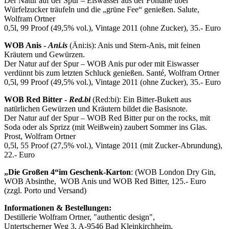
Der Natur auf der Spur – Eiswasser aus der Fontäne über
Würfelzucker träufeln und die „grüne Fee“ genießen. Salute,
Wolfram Ortner
0,5l, 99 Proof (49,5% vol.), Vintage 2011 (ohne Zucker), 35.- Euro
WOB Anis -
Ani.is
(Äni:is): Anis und Stern-Anis, mit feinen
Kräutern und Gewürzen.
Der Natur auf der Spur – WOB Anis pur oder mit Eiswasser
verdünnt bis zum letzten Schluck genießen. Santé, Wolfram Ortner
0,5l, 99 Proof (49,5% vol.), Vintage 2011 (ohne Zucker), 35.- Euro
WOB Red Bitter -
Red.bi
(Red:bi): Ein Bitter-Bukett aus
natürlichen Gewürzen und Kräutern bildet die Basisnote.
Der Natur auf der Spur – WOB Red Bitter pur on the rocks, mit
Soda oder als Sprizz (mit Weißwein) zaubert Sommer ins Glas.
Prost, Wolfram Ortner
0,5l, 55 Proof (27,5% vol.), Vintage 2011 (mit Zucker-Abrundung),
22.- Euro
„Die Großen 4“
im Geschenk-Karton
: (WOB London Dry Gin,
WOB Absinthe, WOB Anis und WOB Red Bitter, 125.- Euro
(zzgl. Porto und Versand)
Informationen & Bestellungen:
Destillerie Wolfram Ortner, "authentic design",
Untertscherner Weg 3, A-9546 Bad Kleinkirchheim,