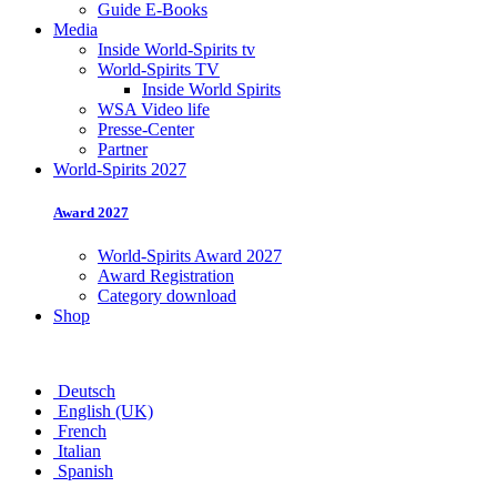
Guide E-Books
Media
Inside World-Spirits tv
World-Spirits TV
Inside World Spirits
WSA Video life
Presse-Center
Partner
World-Spirits 2027
Award 2027
World-Spirits Award 2027
Award Registration
Category download
Shop
Deutsch
English (UK)
French
Italian
Spanish