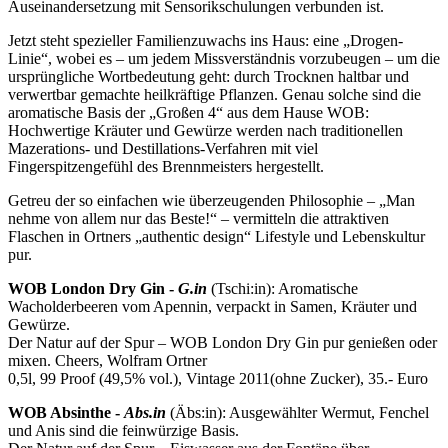
Auseinandersetzung mit Sensorikschulungen verbunden ist.
Jetzt steht spezieller Familienzuwachs ins Haus: eine „Drogen-
Linie“, wobei es – um jedem Missverständnis vorzubeugen – um die
ursprüngliche Wortbedeutung geht: durch Trocknen haltbar und
verwertbar gemachte heilkräftige Pflanzen. Genau solche sind die
aromatische Basis der „Großen 4“ aus dem Hause WOB:
Hochwertige Kräuter und Gewürze werden nach traditionellen
Mazerations- und Destillations-Verfahren mit viel
Fingerspitzengefühl des Brennmeisters hergestellt.
Getreu der so einfachen wie überzeugenden Philosophie – „Man
nehme von allem nur das Beste!“ – vermitteln die attraktiven
Flaschen in Ortners „authentic design“ Lifestyle und Lebenskultur
pur.
WOB London Dry Gin -
G.in
(Tschi:in): Aromatische
Wacholderbeeren vom Apennin, verpackt in Samen, Kräuter und
Gewürze.
Der Natur auf der Spur – WOB London Dry Gin pur genießen oder
mixen. Cheers, Wolfram Ortner
0,5l, 99 Proof (49,5% vol.), Vintage 2011(ohne Zucker), 35.- Euro
WOB Absinthe -
Abs.in
(Äbs:in): Ausgewählter Wermut, Fenchel
und Anis sind die feinwürzige Basis.