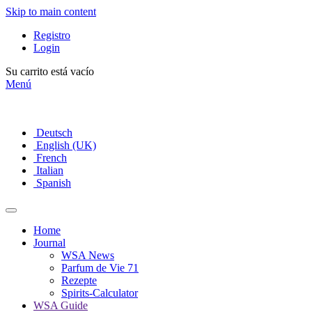
Skip to main content
Registro
Login
Su carrito está vacío
Menú
Deutsch
English (UK)
French
Italian
Spanish
Home
Journal
WSA News
Parfum de Vie 71
Rezepte
Spirits-Calculator
WSA Guide