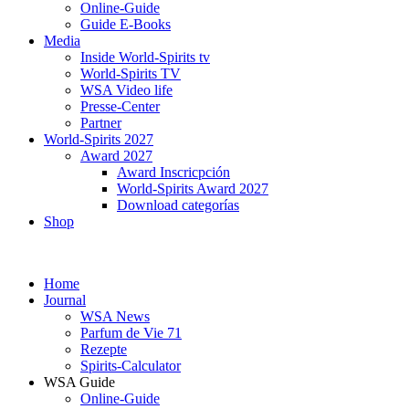
Online-Guide
Guide E-Books
Media
Inside World-Spirits tv
World-Spirits TV
WSA Video life
Presse-Center
Partner
World-Spirits 2027
Award 2027
Award Inscricpción
World-Spirits Award 2027
Download categorías
Shop
Home
Journal
WSA News
Parfum de Vie 71
Rezepte
Spirits-Calculator
WSA Guide
Online-Guide