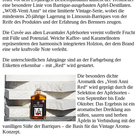
eine besondere Linie von Barrique-ausgebauten Apfel-Destillaten.
„WOB-Venti Anni“ ist eine limitierte Vintage-Serie, wobei die
mindestens 20-jährige Lagerung in Limousin-Barriques von der
Reife des Produktes und der Erfahrung des Brenners zeugen.
Die Cuvée aus alten Lavanttaler Apfelsorten vereint vollreife Frucht
mit Fülle und Potenzial. Weiche Kaffee- und Karamellnoten
repräsentieren den harmonisch integrierten Holzton, der dem Brand
eine sehr kraftvolle Note verleiht.
Die unterschiedlichen Jahrgänge sind an der Farbgebung der
Etiketten erkennbar – mit „Red“ wird gestartet.
Die besonders dichte
Aromatik des „Venti Anni
Red“ wird geprägt durch die
Selektion der Apfelsorten -
von September bis Ende
Oktober. Das Ergebnis ist ein
aromatischer Dreiklang aus
süßen, sauren und herben
Äpfeln in Verbindung mit der
vanilligen Süße der Barriques – die Basis für das Vintage Aroma-
Konzept.