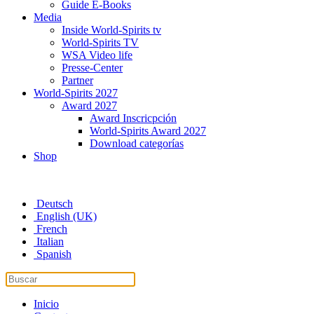
Guide E-Books
Media
Inside World-Spirits tv
World-Spirits TV
WSA Video life
Presse-Center
Partner
World-Spirits 2027
Award 2027
Award Inscricpción
World-Spirits Award 2027
Download categorías
Shop
Deutsch
English (UK)
French
Italian
Spanish
Inicio