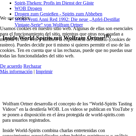
Spirit-Theken: Profis im Dienst der Gäste
WOB Drogen
Drogen zum Genießen - Spirits zum Abheben
We use cookies
WOB-Venti Anni Red 1992: Die neue „Apfel-Destillat
Vintage-Serie“ von Wolfram Ortner
Usamos cookies en nuestro sitio web. Algunas de ellas son esenciales
para el funcionamiento del sitio, mientras que otras nos ayudan a
(R)
Inside World Spirits mit Wolfram Ortner
mejorar el sitio web y también la experiencia del usuario (cookies de
rastreo). Puedes decidir por ti mismo si quieres permitir el uso de las
cookies. Ten en cuenta que si las rechazas, puede que no puedas usar
todas las funcionalidades del sitio web.
De acuerdo
Rechazar
Más información
|
Imprimir
Wolfram Ortner desarrolla el concepto de los “World-Spirits Tasting
Videos” en la destilería WOB. Los videos se publican en YouTube y
se ponen a disposición en el área protegida de world-spirits.com
para usuarios registrados.
Inside World-Spirits combina charlas entretenidas con
conocimientos especializados sobre bebidas espirituosas y análisis