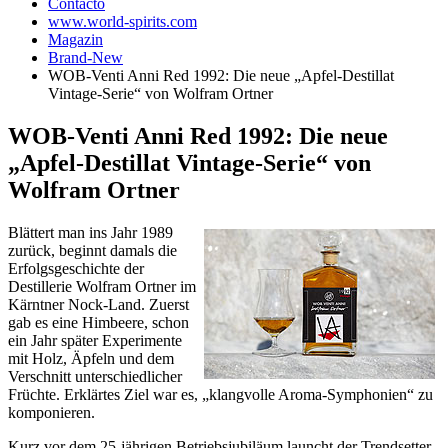
Contacto
www.world-spirits.com
Magazin
Brand-New
WOB-Venti Anni Red 1992: Die neue „Apfel-Destillat
Vintage-Serie“ von Wolfram Ortner
WOB-Venti Anni Red 1992: Die neue
„Apfel-Destillat Vintage-Serie“ von
Wolfram Ortner
Blättert man ins Jahr 1989
zurück, beginnt damals die
Erfolgsgeschichte der
Destillerie Wolfram Ortner im
Kärntner Nock-Land. Zuerst
gab es eine Himbeere, schon
ein Jahr später Experimente
mit Holz, Äpfeln und dem
Verschnitt unterschiedlicher
Früchte. Erklärtes Ziel war es, „klangvolle Aroma-Symphonien“ zu
komponieren.
Kurz vor dem 25-jährigen Betriebsjubiläum launcht der Trendsetter