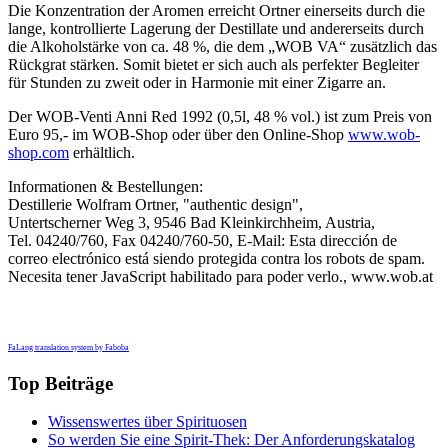
Die Konzentration der Aromen erreicht Ortner einerseits durch die
lange, kontrollierte Lagerung der Destillate und andererseits durch
die Alkoholstärke von ca. 48 %, die dem „WOB VA“ zusätzlich das
Rückgrat stärken. Somit bietet er sich auch als perfekter Begleiter
für Stunden zu zweit oder in Harmonie mit einer Zigarre an.
Der WOB-Venti Anni Red 1992 (0,5l, 48 % vol.) ist zum Preis von
Euro 95,- im WOB-Shop oder über den Online-Shop
www.wob-
shop.com
erhältlich.
Informationen & Bestellungen:
Destillerie Wolfram Ortner, "authentic design",
Untertscherner Weg 3, 9546 Bad Kleinkirchheim, Austria,
Tel. 04240/760, Fax 04240/760-50, E-Mail:
Esta dirección de
correo electrónico está siendo protegida contra los robots de spam.
Necesita tener JavaScript habilitado para poder verlo.
, www.wob.at
FaLang translation system by Faboba
Top Beiträge
Wissenswertes über Spirituosen
So werden Sie eine Spirit-Thek: Der Anforderungskatalog