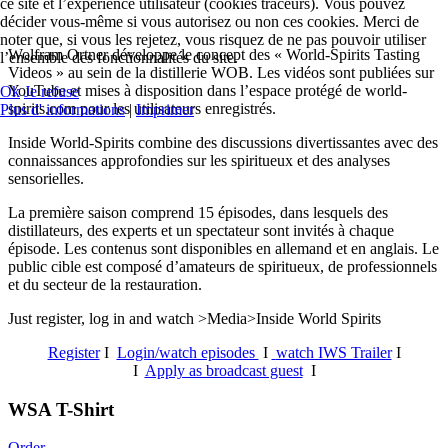
ce site et l’expérience utilisateur (cookies traceurs). Vous pouvez
décider vous-même si vous autorisez ou non ces cookies. Merci de
noter que, si vous les rejetez, vous risquez de ne pas pouvoir utiliser
Wolfram Ortner développe le concept des « World-Spirits Tasting
l’ensemble des fonctionnalités du site.
Videos » au sein de la distillerie WOB. Les vidéos sont publiées sur
YouTube et mises à disposition dans l’espace protégé de world-
Ok
Je refuse
spirits.com pour les utilisateurs enregistrés.
Plus d' informations
|
Imprimer
Inside World-Spirits combine des discussions divertissantes avec des
connaissances approfondies sur les spiritueux et des analyses
sensorielles.
La première saison comprend 15 épisodes, dans lesquels des
distillateurs, des experts et un spectateur sont invités à chaque
épisode. Les contenus sont disponibles en allemand et en anglais. Le
public cible est composé d’amateurs de spiritueux, de professionnels
et du secteur de la restauration.
Just register, log in and watch >Media>Inside World Spirits
Register
I
Login/watch episodes
I
watch IWS Trailer
I
I
Apply as broadcast guest
I
WSA T-Shirt
Order