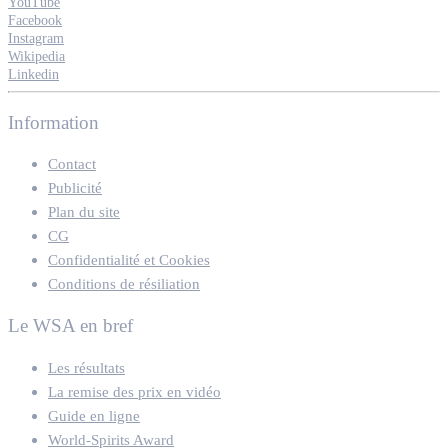
YouTube
Facebook
Instagram
Wikipedia
Linkedin
Information
Contact
Publicité
Plan du site
CG
Confidentialité et Cookies
Conditions de résiliation
Le WSA en bref
Les résultats
La remise des prix en vidéo
Guide en ligne
World-Spirits Award