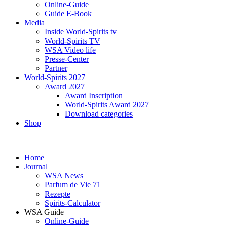
Online-Guide
Guide E-Book
Media
Inside World-Spirits tv
World-Spirits TV
WSA Video life
Presse-Center
Partner
World-Spirits 2027
Award 2027
Award Inscription
World-Spirits Award 2027
Download categories
Shop
Home
Journal
WSA News
Parfum de Vie 71
Rezepte
Spirits-Calculator
WSA Guide
Online-Guide