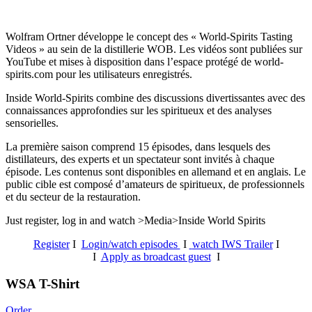
Wolfram Ortner développe le concept des « World-Spirits Tasting
Videos » au sein de la distillerie WOB. Les vidéos sont publiées sur
YouTube et mises à disposition dans l’espace protégé de world-
spirits.com pour les utilisateurs enregistrés.
Inside World-Spirits combine des discussions divertissantes avec des
connaissances approfondies sur les spiritueux et des analyses
sensorielles.
La première saison comprend 15 épisodes, dans lesquels des
distillateurs, des experts et un spectateur sont invités à chaque
épisode. Les contenus sont disponibles en allemand et en anglais. Le
public cible est composé d’amateurs de spiritueux, de professionnels
et du secteur de la restauration.
Just register, log in and watch >Media>Inside World Spirits
Register
I
Login/watch episodes
I
watch IWS Trailer
I
I
Apply as broadcast guest
I
WSA T-Shirt
Order