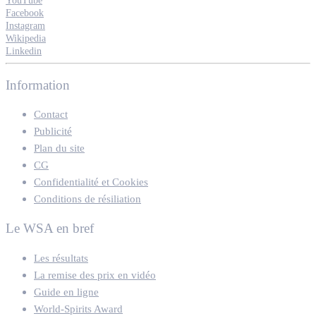
YouTube
Facebook
Instagram
Wikipedia
Linkedin
Information
Contact
Publicité
Plan du site
CG
Confidentialité et Cookies
Conditions de résiliation
Le WSA en bref
Les résultats
La remise des prix en vidéo
Guide en ligne
World-Spirits Award