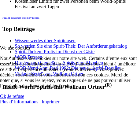
Kostenloser Eintritt für zwei Personen beim World-Spirits
Festival an zwei Tagen
FaLang translation system by Faboba
Top Beiträge
Wissenswertes über Spirituosen
So werden Sie eine Spirit-Thek: Der Anforderungskatalog
We use cookies
Spirit-Theken: Profis im Dienst der Gäste
WOB Drogen
Nous utilisons des cookies sur notre site web. Certains d’entre eux sont
Drogen zum Genießen - Spirits zum Abheben
essentiels au fonctionnement du site et d’autres nous aident à améliorer
WOB-Venti Anni Red 1992: Die neue „Apfel-Destillat
ce site et l’expérience utilisateur (cookies traceurs). Vous pouvez
Vintage-Serie“ von Wolfram Ortner
décider vous-même si vous autorisez ou non ces cookies. Merci de
noter que, si vous les rejetez, vous risquez de ne pas pouvoir utiliser
(R)
l’ensemble des fonctionnalités du site.
Inside World Spirits mit Wolfram Ortner
Ok
Je refuse
Plus d' informations
|
Imprimer