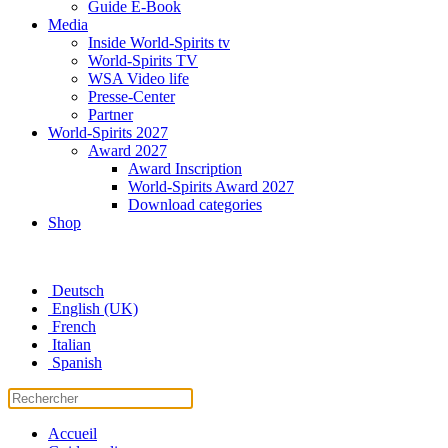
Guide E-Book
Media
Inside World-Spirits tv
World-Spirits TV
WSA Video life
Presse-Center
Partner
World-Spirits 2027
Award 2027
Award Inscription
World-Spirits Award 2027
Download categories
Shop
Deutsch
English (UK)
French
Italian
Spanish
Accueil