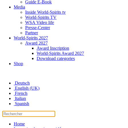
Guide E-Book
Media
Inside World-Spirits tv
World-Spirits TV
WSA Video life
Presse-Center
Partner
World-Spirits 2027
Award 2027
Award Inscription
World-Spirits Award 2027
Download categories
Shop
Deutsch
English (UK)
French
Italian
Spanish
Home