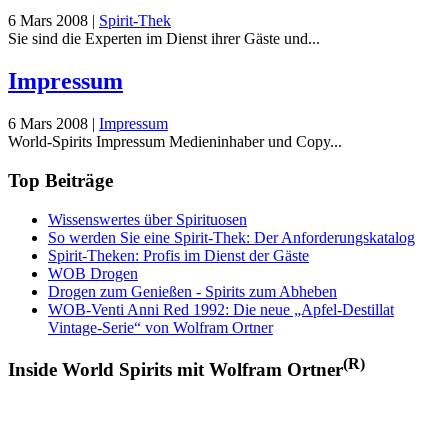
6 Mars 2008
|
Spirit-Thek
Sie sind die Experten im Dienst ihrer Gäste und...
Impressum
6 Mars 2008
|
Impressum
World-Spirits Impressum Medieninhaber und Copy...
Top Beiträge
Wissenswertes über Spirituosen
So werden Sie eine Spirit-Thek: Der Anforderungskatalog
Spirit-Theken: Profis im Dienst der Gäste
WOB Drogen
Drogen zum Genießen - Spirits zum Abheben
WOB-Venti Anni Red 1992: Die neue „Apfel-Destillat
Vintage-Serie“ von Wolfram Ortner
(R)
Inside World Spirits mit Wolfram Ortner