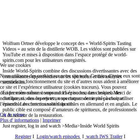
Wolfram Ortner développe le concept des « World-Spirits Tasting
Videos » au sein de la distillerie WOB. Les vidéos sont publiées sur
YouTube et mises à disposition dans l’espace protégé de world-
spirits.com pour les utilisateurs enregistrés.
We use cookies
Inside World-Spirits combine des discussions divertissantes avec des
Nous utilisons des cookies sur notre site web. Certains d’entre eux sont
connaissances approfondies sur les spiritueux et des analyses
essentiels au fonctionnement du site et d’autres nous aident à améliorer
sensorielles.
ce site et l’expérience utilisateur (cookies traceurs). Vous pouvez
décider vous-même si vous autorisez ou non ces cookies. Merci de
La première saison comprend 15 épisodes, dans lesquels des
noter que, si vous les rejetez, vous risquez de ne pas pouvoir utiliser
distillateurs, des experts et un spectateur sont invités à chaque
l’ensemble des fonctionnalités du site.
épisode. Les contenus sont disponibles en allemand et en anglais. Le
public cible est composé d’amateurs de spiritueux, de professionnels
Ok
Je refuse
et du secteur de la restauration.
Plus d' informations
|
Imprimer
Just register, log in and watch >Media>Inside World Spirits
Register
I
Login/watch episodes
I
watch IWS Trailer
I