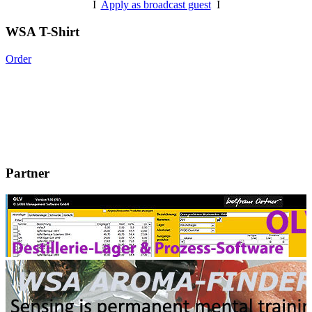
I
Apply as broadcast guest
I
WSA T-Shirt
Order
Partner