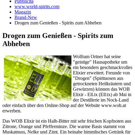
Pubblicità
www.world-spirits.com
Magazin
Brand-New
Drogen zum Genießen - Spirits zum Abheben
Drogen zum Genießen - Spirits zum
Abheben
Wolfram Ortner hat seine
"geistige" Hausapotheke um
ein besonders geschmackvolles
Elixier erweitert. Freunde von
"Drogen" (Spirituosen aus
getrockneten Heilkräutern und
Gewürzen) können das WOB
Elixir - Ell.ix (Ell:ix) ab Mai in
der Destillerie im Nock-Land
oder einfach über den Online-Shop auf der Website www.wob.at
erwerben.
Das WOB Elixir ist ein Halb-Bitter mit sehr frischen Kopfnoten aus
Zitrone, Orange und Pfefferminze. Die warme Basis stammt von
Muskatnuss, Nelke und Zimt. Ein beinahe himmlisches Getränk für