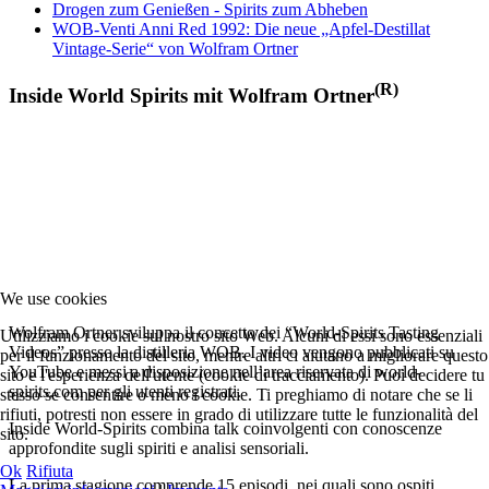
Drogen zum Genießen - Spirits zum Abheben
WOB-Venti Anni Red 1992: Die neue „Apfel-Destillat
Vintage-Serie“ von Wolfram Ortner
(R)
Inside World Spirits mit Wolfram Ortner
We use cookies
Wolfram Ortner sviluppa il concetto dei “World-Spirits Tasting
Utilizziamo i cookie sul nostro sito Web. Alcuni di essi sono essenziali
Videos” presso la distilleria WOB. I video vengono pubblicati su
per il funzionamento del sito, mentre altri ci aiutano a migliorare questo
YouTube e messi a disposizione nell’area riservata di world-
sito e l'esperienza dell'utente (cookie di tracciamento). Puoi decidere tu
spirits.com per gli utenti registrati.
stesso se consentire o meno i cookie. Ti preghiamo di notare che se li
rifiuti, potresti non essere in grado di utilizzare tutte le funzionalità del
Inside World-Spirits combina talk coinvolgenti con conoscenze
sito.
approfondite sugli spiriti e analisi sensoriali.
Ok
Rifiuta
La prima stagione comprende 15 episodi, nei quali sono ospiti