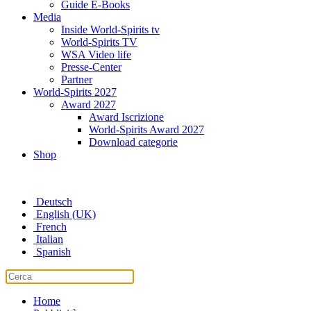
Guide E-Books
Media
Inside World-Spirits tv
World-Spirits TV
WSA Video life
Presse-Center
Partner
World-Spirits 2027
Award 2027
Award Iscrizione
World-Spirits Award 2027
Download categorie
Shop
Deutsch
English (UK)
French
Italian
Spanish
Home