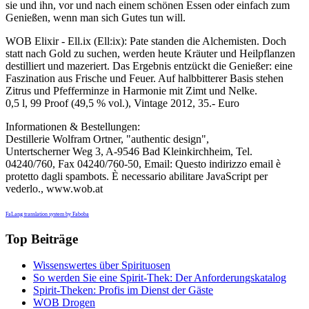
sie und ihn, vor und nach einem schönen Essen oder einfach zum
Genießen, wenn man sich Gutes tun will.
WOB Elixir - Ell.ix (Ell:ix): Pate standen die Alchemisten. Doch
statt nach Gold zu suchen, werden heute Kräuter und Heilpflanzen
destilliert und mazeriert. Das Ergebnis entzückt die Genießer: eine
Faszination aus Frische und Feuer. Auf halbbitterer Basis stehen
Zitrus und Pfefferminze in Harmonie mit Zimt und Nelke.
0,5 l, 99 Proof (49,5 % vol.), Vintage 2012, 35.- Euro
Informationen & Bestellungen:
Destillerie Wolfram Ortner, "authentic design",
Untertscherner Weg 3, A-9546 Bad Kleinkirchheim, Tel.
04240/760, Fax 04240/760-50, Email:
Questo indirizzo email è
protetto dagli spambots. È necessario abilitare JavaScript per
vederlo.
, www.wob.at
FaLang translation system by Faboba
Top Beiträge
Wissenswertes über Spirituosen
So werden Sie eine Spirit-Thek: Der Anforderungskatalog
Spirit-Theken: Profis im Dienst der Gäste
WOB Drogen