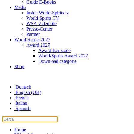
Guide E-Books
Media
Inside World-Spirits tv
World-Spirits TV
WSA Video life
Presse-Center
Partner
World-Spirits 2027
Award 2027
Award Iscrizione
World-Spirits Award 2027
Download categorie
Shop
Deutsch
English (UK)
French
Italian
Spanish
Home