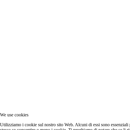
We use cookies
Utilizziamo i cookie sul nostro sito Web. Alcuni di essi sono essenziali p
stesso se consentire o meno i cookie. Ti preghiamo di notare che se li rifiu