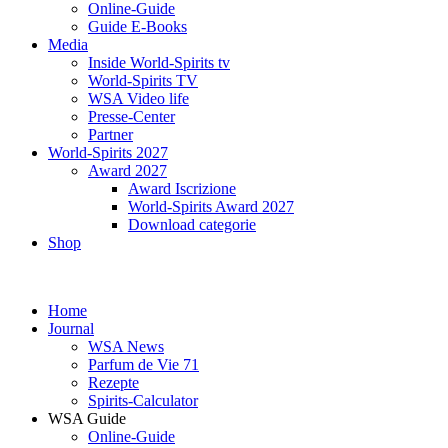
Online-Guide
Guide E-Books
Media
Inside World-Spirits tv
World-Spirits TV
WSA Video life
Presse-Center
Partner
World-Spirits 2027
Award 2027
Award Iscrizione
World-Spirits Award 2027
Download categorie
Shop
Home
Journal
WSA News
Parfum de Vie 71
Rezepte
Spirits-Calculator
WSA Guide
Online-Guide