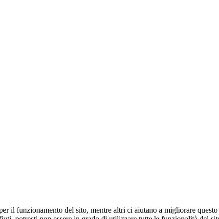
er il funzionamento del sito, mentre altri ci aiutano a migliorare questo 
ti, potresti non essere in grado di utilizzare tutte le funzionalità del sit