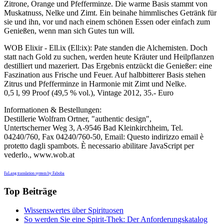
Zitrone, Orange und Pfefferminze. Die warme Basis stammt von
Muskatnuss, Nelke und Zimt. Ein beinahe himmlisches Getränk für
sie und ihn, vor und nach einem schönen Essen oder einfach zum
Genießen, wenn man sich Gutes tun will.
WOB Elixir - Ell.ix (Ell:ix): Pate standen die Alchemisten. Doch
statt nach Gold zu suchen, werden heute Kräuter und Heilpflanzen
destilliert und mazeriert. Das Ergebnis entzückt die Genießer: eine
Faszination aus Frische und Feuer. Auf halbbitterer Basis stehen
Zitrus und Pfefferminze in Harmonie mit Zimt und Nelke.
0,5 l, 99 Proof (49,5 % vol.), Vintage 2012, 35.- Euro
Informationen & Bestellungen:
Destillerie Wolfram Ortner, "authentic design",
Untertscherner Weg 3, A-9546 Bad Kleinkirchheim, Tel.
04240/760, Fax 04240/760-50, Email:
Questo indirizzo email è
protetto dagli spambots. È necessario abilitare JavaScript per
vederlo.
, www.wob.at
FaLang translation system by Faboba
Top Beiträge
Wissenswertes über Spirituosen
So werden Sie eine Spirit-Thek: Der Anforderungskatalog