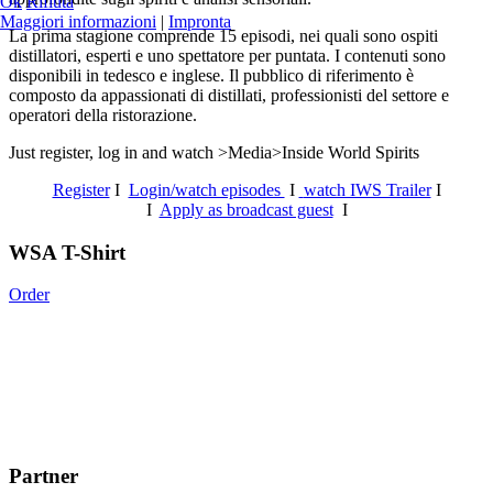
Ok
Rifiuta
Maggiori informazioni
|
Impronta
La prima stagione comprende 15 episodi, nei quali sono ospiti
distillatori, esperti e uno spettatore per puntata. I contenuti sono
disponibili in tedesco e inglese. Il pubblico di riferimento è
composto da appassionati di distillati, professionisti del settore e
operatori della ristorazione.
Just register, log in and watch >Media>Inside World Spirits
Register
I
Login/watch episodes
I
watch IWS Trailer
I
I
Apply as broadcast guest
I
WSA T-Shirt
Order
Partner