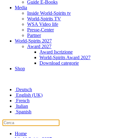
Guide E-Books
Media
Inside World-Spirits tv
World-Spirits TV
WSA Video life
Presse-Center
Partner
World-Spirits 2027
Award 2027
Award Iscrizione
World-Spirits Award 2027
Download categorie
Shop
Deutsch
English (UK)
French
Italian
Spanish
Home