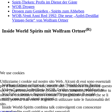
Spirit-Theken: Profis im Dienst der Gäste
WOB Drogen
Drogen zum Genießen - Spirits zum Abheben
WOB-Venti Anni Red 1992: Die neue „Apfel-Destillat
Vintage-Serie“ von Wolfram Ortner
(R)
Inside World Spirits mit Wolfram Ortner
We use cookies
Utilizziamo i cookie sul nostro sito Web. Alcuni di essi sono essenziali
Wolfram Ortner sviluppa il concetto dei “World-Spirits Tasting
per il funzionamento del sito, mentre altri ci aiutano a migliorare questo
Videos” presso la distilleria WOB. I video vengono pubblicati su
sito e l'esperienza dell'utente (cookie di tracciamento). Puoi decidere tu
YouTube e messi a disposizione nell’area riservata di world-
stesso se consentire o meno i cookie. Ti preghiamo di notare che se li
spirits.com per gli utenti registrati.
rifiuti, potresti non essere in grado di utilizzare tutte le funzionalità del
sito.
Inside World-Spirits combina talk coinvolgenti con conoscenze
approfondite sugli spiriti e analisi sensoriali.