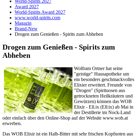
World-Spirits 2027
Award 2027
World-Spirits Award 2027
www.world-spirits.com
Magazin
Brand-New
Drogen zum Genießen - Spirits zum Abheben
Drogen zum Genießen - Spirits zum
Abheben
Wolfram Ortner hat seine
"geistige" Hausapotheke um
ein besonders geschmackvolles
Elixier erweitert. Freunde von
"Drogen" (Spirituosen aus
getrockneten Heilkräutern und
Gewürzen) können das WOB
Elixir - Ell.ix (Ell:ix) ab Mai in
der Destillerie im Nock-Land
oder einfach über den Online-Shop auf der Website www.wob.at
erwerben.
Das WOB Elixir ist ein Halb-Bitter mit sehr frischen Kopfnoten aus