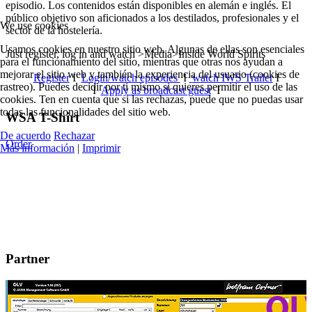
episodio. Los contenidos están disponibles en alemán e inglés. El
público objetivo son aficionados a los destilados, profesionales y el
We use cookies
sector de la hostelería.
Usamos cookies en nuestro sitio web. Algunas de ellas son esenciales
Just register, log in and watch >Media>Inside World Spirits
para el funcionamiento del sitio, mientras que otras nos ayudan a
mejorar el sitio web y también la experiencia del usuario (cookies de
Register
I
Login/watch episodes
I
watch IWS Trailer
I
rastreo). Puedes decidir por ti mismo si quieres permitir el uso de las
I
Apply as broadcast guest
I
cookies. Ten en cuenta que si las rechazas, puede que no puedas usar
todas las funcionalidades del sitio web.
WSA T-Shirt
De acuerdo
Rechazar
Order
Más información
|
Imprimir
Partner