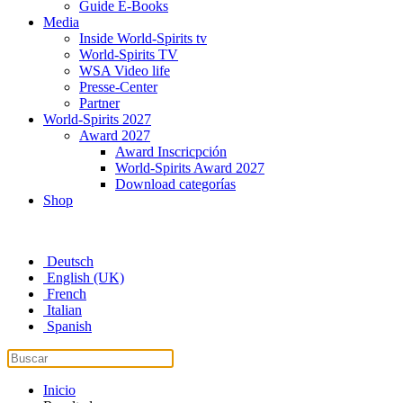
Guide E-Books
Media
Inside World-Spirits tv
World-Spirits TV
WSA Video life
Presse-Center
Partner
World-Spirits 2027
Award 2027
Award Inscricpción
World-Spirits Award 2027
Download categorías
Shop
Deutsch
English (UK)
French
Italian
Spanish
Inicio