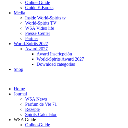
Online-Guide
Guide E-Books
Media
Inside World-Spirits tv
World-Spirits TV
WSA Video life
Presse-Center
Partner
World-Spirits 2027
Award 2027
Award Inscricpción
World-Spirits Award 2027
Download categorías
Shop
Home
Journal
WSA News
Parfum de Vie 71
Rezepte
Spirits-Calculator
WSA Guide
Online-Guide