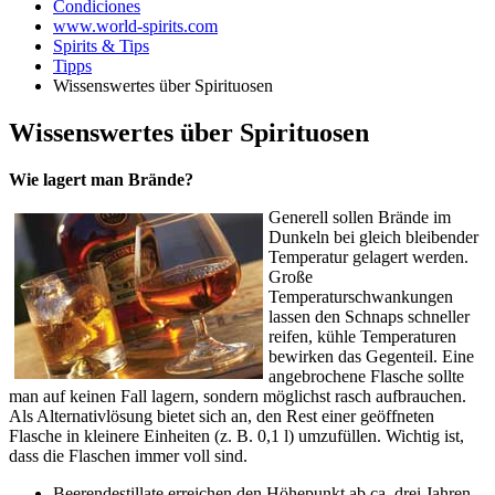
Condiciones
www.world-spirits.com
Spirits & Tips
Tipps
Wissenswertes über Spirituosen
Wissenswertes über Spirituosen
Wie lagert man Brände?
Generell sollen Brände im
Dunkeln bei gleich bleibender
Temperatur gelagert werden.
Große
Temperaturschwankungen
lassen den Schnaps schneller
reifen, kühle Temperaturen
bewirken das Gegenteil. Eine
angebrochene Flasche sollte
man auf keinen Fall lagern, sondern möglichst rasch aufbrauchen.
Als Alternativlösung bietet sich an, den Rest einer geöffneten
Flasche in kleinere Einheiten (z. B. 0,1 l) umzufüllen. Wichtig ist,
dass die Flaschen immer voll sind.
Beerendestillate erreichen den Höhepunkt ab ca. drei Jahren.