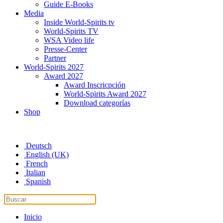
Guide E-Books
Media
Inside World-Spirits tv
World-Spirits TV
WSA Video life
Presse-Center
Partner
World-Spirits 2027
Award 2027
Award Inscricpción
World-Spirits Award 2027
Download categorías
Shop
Deutsch
English (UK)
French
Italian
Spanish
Inicio