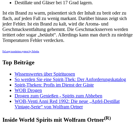
Destillate und Gläser bei 17 Grad lagern.
Ist ein Brand zu warm, präsentiert sich der Inhalt zu breit oder zu
flach, auf jeden Fall zu wenig markant. Darüber hinaus zeigt sich
jeder Fehler. Ist ein Brand zu kalt, wird die Aroma- und
Geschmacksentfaltung gehemmt. Die Geschmacksnerven werden
irritiert oder sogar „betäubt“. Allerdings kann man durch zu niedrige
Temperaturen Fehler verdecken.
FaLang translation system by Faboba
Top Beiträge
Wissenswertes über Spirituosen
So werden Sie eine Spirit-Thek: Der Anforderungskatalog
Spirit-Theken: Profis im Dienst der Gäste
WOB Drogen
Drogen zum Genießen - Spirits zum Abheben
WOB-Venti Anni Red 1992: Die neue „Apfel-Destillat
Vintage-Serie“ von Wolfram Ortner
(R)
Inside World Spirits mit Wolfram Ortner