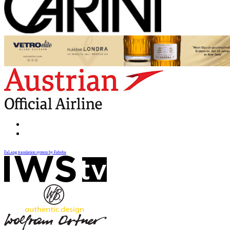
FaLang translation system by Faboba