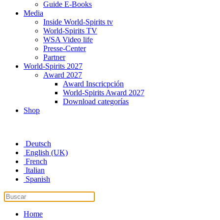
Guide E-Books
Media
Inside World-Spirits tv
World-Spirits TV
WSA Video life
Presse-Center
Partner
World-Spirits 2027
Award 2027
Award Inscricpción
World-Spirits Award 2027
Download categorías
Shop
Deutsch
English (UK)
French
Italian
Spanish
Home