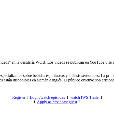
Videos” en la destilería WOB. Los videos se publican en YouTube y se p
pecializados sobre bebidas espirituosas y análisis sensoriales.
La prime
 están disponibles en alemán e inglés. El público objetivo son aficionado
Register
I
Login/watch episodes
I
watch IWS Trailer
I
I
Apply as broadcast guest
I