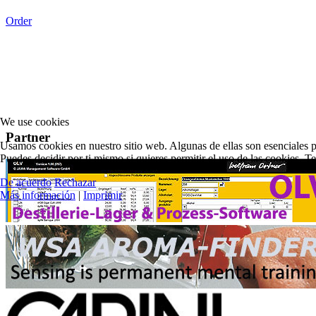
Order
We use cookies
Partner
Usamos cookies en nuestro sitio web. Algunas de ellas son esenciales pa
Puedes decidir por ti mismo si quieres permitir el uso de las cookies. T
De acuerdo
Rechazar
Más información
|
Imprimir