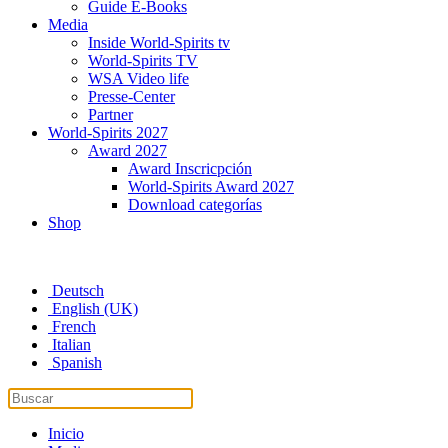
Guide E-Books
Media
Inside World-Spirits tv
World-Spirits TV
WSA Video life
Presse-Center
Partner
World-Spirits 2027
Award 2027
Award Inscricpción
World-Spirits Award 2027
Download categorías
Shop
Deutsch
English (UK)
French
Italian
Spanish
Inicio