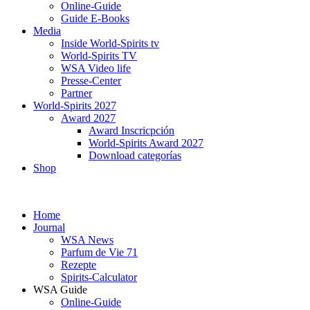
Online-Guide
Guide E-Books
Media
Inside World-Spirits tv
World-Spirits TV
WSA Video life
Presse-Center
Partner
World-Spirits 2027
Award 2027
Award Inscricpción
World-Spirits Award 2027
Download categorías
Shop
Home
Journal
WSA News
Parfum de Vie 71
Rezepte
Spirits-Calculator
WSA Guide
Online-Guide