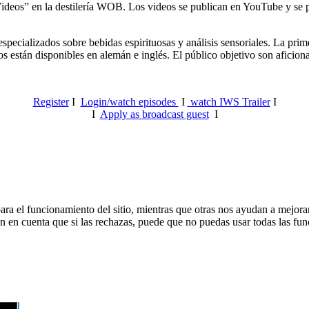
Videos” en la destilería WOB. Los videos se publican en YouTube y se p
pecializados sobre bebidas espirituosas y análisis sensoriales.
La prime
 están disponibles en alemán e inglés. El público objetivo son aficionado
Register
I
Login/watch episodes
I
watch IWS Trailer
I
I
Apply as broadcast guest
I
ra el funcionamiento del sitio, mientras que otras nos ayudan a mejorar 
en en cuenta que si las rechazas, puede que no puedas usar todas las fun