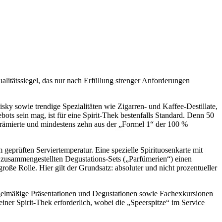
ualitätssiegel, das nur nach Erfüllung strenger Anforderungen
ky sowie trendige Spezialitäten wie Zigarren- und Kaffee-Destillate,
ts sein mag, ist für eine Spirit-Thek bestenfalls Standard. Denn 50
rämierte und mindestens zehn aus der „Formel 1“ der 100 %
geprüften Serviertemperatur. Eine spezielle Spirituosenkarte mit
g zusammengestellten Degustations-Sets („Parfümerien“) einen
roße Rolle. Hier gilt der Grundsatz: absoluter und nicht prozentueller
Regelmäßige Präsentationen und Degustationen sowie Fachexkursionen
einer Spirit-Thek erforderlich, wobei die „Speerspitze“ im Service