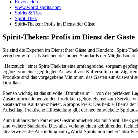
Revocación
www.world-spirits.com
Spirits & Tips
Spirit-Thek
Spirit-Theken: Profis im Dienst der Gäste
Spirit-Theken: Profis im Dienst der Gäste
Sie sind die Experten im Dienst ihrer Gäste und Kunden: „Spirit-Theke
vergeben wird – als Zeichen des hohen Standards der Mitgliedsbetri
„Herzstück“ einer Spirit-Thek ist eine umfangreiche, sorgsam gepfle
ergänzt von einer gepflegten Auswahl von Kaffeesorten und Zigarren. 
Produkte sind das vorgegebene Minimum, das Gästen zur Auswahl ste
Destillate.
Ebenso wichtig ist das stilvolle „Drumherum“ – von der perfekten Lag
Zusatzinformationen zu den Produkten gehört ebenso zum Service wie 
zusätzlichen Kaufanreiz bietet. Apropos Preis: Das heikle Thema der K
Aufschlag. Praktische Hilfestellung gibt der neu entwickelte Spiritu
Zum kulinarischen Part eines Gastronomiebetriebs mit Spirit-Thek g
sind weitere Standards. Dies alles verlangt einen gebührenden fachlic
idealerweise die Ausbildung zum „World-Spirits Sommelier“ absolvier