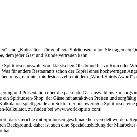
n“ sind „Kultstätten“ für gepflegte Spirituosenkultur. Sie tragen ein Q
ebe, dem jeder Gast und Kunde vertrauen kann.
gte Spirituosenauswahl vom klassischen Obstbrand bis zu Rum oder Whis
Was für andere Restaurants schon der Gipfel eines hochwertigen Angebo
hen muss, darunter mindestens zehn mit dem „World-Spirits Award“ p
erung und Präsentation über die passende Glasauswahl bis zur sorgsam 
ein Spirituosen-Shop, der Gäste mit attraktiven Preisen und sorgfälti
alkulation spielt gerade am Sektor der hochwertigen Spirituosen eine g
osen-Kalkulator, zu finden bei www.world-spirits.com!
ehört, dass Gerichte mit Spirituosen geschmacklich veredelt werden. 
hen Background, daher ist auch eine Spezialausbildung der Mitarbeiter 
t hat.