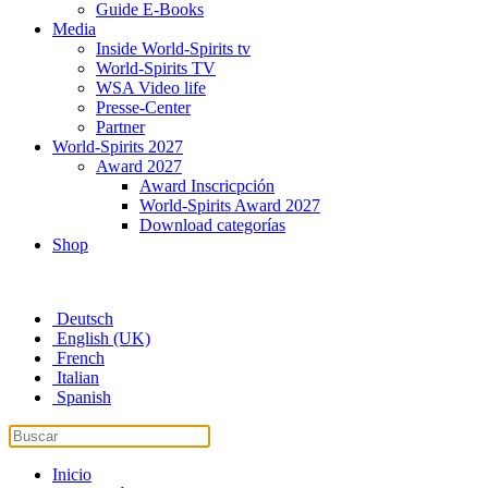
Guide E-Books
Media
Inside World-Spirits tv
World-Spirits TV
WSA Video life
Presse-Center
Partner
World-Spirits 2027
Award 2027
Award Inscricpción
World-Spirits Award 2027
Download categorías
Shop
Deutsch
English (UK)
French
Italian
Spanish
Inicio