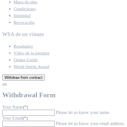
Mapa de sitio
Condiciones
Intimidad
Revocación
WSA de un vistazo
Resultados
Vídeo de la premios
Online-Guide
World-Spirits Award
Withdraw from contract
Withdrawal Form
Your Name
(*)
Please let us know your name.
Your Email
(*)
Please let us know your email address.