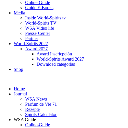
Online-Guide
Guide E-Books
Media
Inside World-Spirits tv
World-Spirits TV
WSA Video life
Presse-Center
Partner
World-Spirits 2027
Award 2027
Award Inscricpción
World-Spirits Award 2027
Download categorías
Shop
Home
Journal
WSA News
Parfum de Vie 71
Rezepte
Spirits-Calculator
WSA Guide
Online-Guide