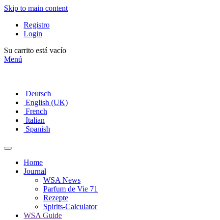
Skip to main content
Registro
Login
Su carrito está vacío
Menú
Deutsch
English (UK)
French
Italian
Spanish
Home
Journal
WSA News
Parfum de Vie 71
Rezepte
Spirits-Calculator
WSA Guide