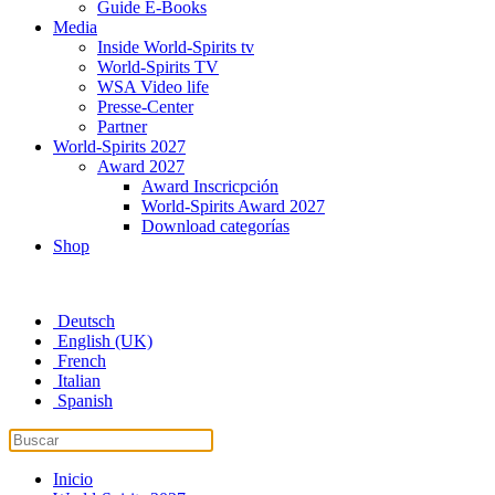
Guide E-Books
Media
Inside World-Spirits tv
World-Spirits TV
WSA Video life
Presse-Center
Partner
World-Spirits 2027
Award 2027
Award Inscricpción
World-Spirits Award 2027
Download categorías
Shop
Deutsch
English (UK)
French
Italian
Spanish
Inicio