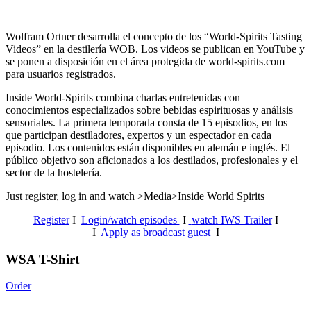
Wolfram Ortner desarrolla el concepto de los “World-Spirits Tasting
Videos” en la destilería WOB. Los videos se publican en YouTube y
se ponen a disposición en el área protegida de world-spirits.com
para usuarios registrados.
Inside World-Spirits combina charlas entretenidas con
conocimientos especializados sobre bebidas espirituosas y análisis
sensoriales.
La primera temporada consta de 15 episodios, en los
que participan destiladores, expertos y un espectador en cada
episodio. Los contenidos están disponibles en alemán e inglés. El
público objetivo son aficionados a los destilados, profesionales y el
sector de la hostelería.
Just register, log in and watch >Media>Inside World Spirits
Register
I
Login/watch episodes
I
watch IWS Trailer
I
I
Apply as broadcast guest
I
WSA T-Shirt
Order