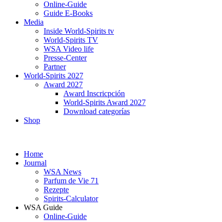
Online-Guide
Guide E-Books
Media
Inside World-Spirits tv
World-Spirits TV
WSA Video life
Presse-Center
Partner
World-Spirits 2027
Award 2027
Award Inscricpción
World-Spirits Award 2027
Download categorías
Shop
Home
Journal
WSA News
Parfum de Vie 71
Rezepte
Spirits-Calculator
WSA Guide
Online-Guide