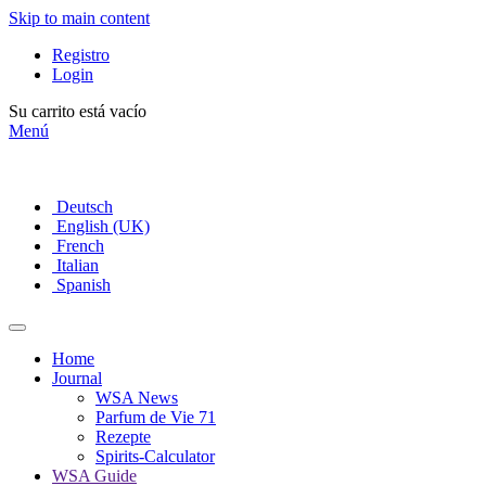
Skip to main content
Registro
Login
Su carrito está vacío
Menú
Deutsch
English (UK)
French
Italian
Spanish
Home
Journal
WSA News
Parfum de Vie 71
Rezepte
Spirits-Calculator
WSA Guide