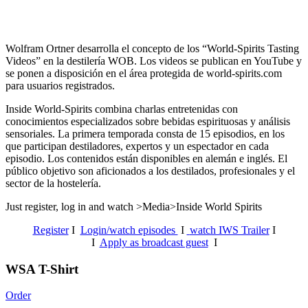
Wolfram Ortner desarrolla el concepto de los “World-Spirits Tasting
Videos” en la destilería WOB. Los videos se publican en YouTube y
se ponen a disposición en el área protegida de world-spirits.com
para usuarios registrados.
Inside World-Spirits combina charlas entretenidas con
conocimientos especializados sobre bebidas espirituosas y análisis
sensoriales.
La primera temporada consta de 15 episodios, en los
que participan destiladores, expertos y un espectador en cada
episodio. Los contenidos están disponibles en alemán e inglés. El
público objetivo son aficionados a los destilados, profesionales y el
sector de la hostelería.
Just register, log in and watch >Media>Inside World Spirits
Register
I
Login/watch episodes
I
watch IWS Trailer
I
I
Apply as broadcast guest
I
WSA T-Shirt
Order