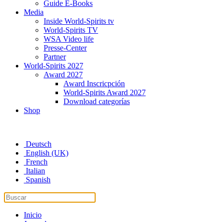
Guide E-Books
Media
Inside World-Spirits tv
World-Spirits TV
WSA Video life
Presse-Center
Partner
World-Spirits 2027
Award 2027
Award Inscricpción
World-Spirits Award 2027
Download categorías
Shop
Deutsch
English (UK)
French
Italian
Spanish
Inicio