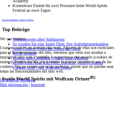
Academy
Kostenloser Eintritt für zwei Personen beim World-Spirits
Festival an zwei Tagen
FaLang translation system by Faboba
Top Beiträge
We use cookies
Wissenswertes über Spirituosen
So werden Sie eine Spirit-Thek: Der Anforderungskatalog
Usamos cookies en nuestro sitio web. Algunas de ellas son esenciales
Spirit-Theken: Profis im Dienst der Gäste
para el funcionamiento del sitio, mientras que otras nos ayudan a
WOB Drogen
mejorar el sitio web y también la experiencia del usuario (cookies de
Drogen zum Genießen - Spirits zum Abheben
rastreo). Puedes decidir por ti mismo si quieres permitir el uso de las
WOB-Venti Anni Red 1992: Die neue „Apfel-Destillat
cookies. Ten en cuenta que si las rechazas, puede que no puedas usar
Vintage-Serie“ von Wolfram Ortner
todas las funcionalidades del sitio web.
(R)
Inside World Spirits mit Wolfram Ortner
De acuerdo
Rechazar
Más información
|
Imprimir