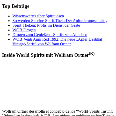
Top Beiträge
Wissenswertes über Spirituosen
So werden Sie eine Spirit-Thek: Der Anforderungskatalog
Spirit-Theken: Profis im Dienst der Gäste
WOB Drogen
Drogen zum Genießen - Spirits zum Abheben
WOB-Venti Anni Red 1992: Die neue „Apfel-Destillat
Vintage-Serie“ von Wolfram Ortner
(R)
Inside World Spirits mit Wolfram Ortner
Wolfram Ortner desarrolla el concepto de los “World-Spirits Tasting
Videos” en la destilería WOB. Los videos se publican en YouTube y