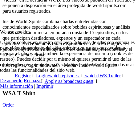
se ponen a disposición en el área protegida de world-spirits.com
para usuarios registrados.
Inside World-Spirits combina charlas entretenidas con
conocimientos especializados sobre bebidas espirituosas y análisis
We use cookies
sensoriales.
La primera temporada consta de 15 episodios, en los
que participan destiladores, expertos y un espectador en cada
Usamos cookies en nuestro sitio web. Algunas de ellas son esenciales
episodio. Los contenidos están disponibles en alemán e inglés. El
para el funcionamiento del sitio, mientras que otras nos ayudan a
público objetivo son aficionados a los destilados, profesionales y el
mejorar el sitio web y también la experiencia del usuario (cookies de
sector de la hostelería.
rastreo). Puedes decidir por ti mismo si quieres permitir el uso de las
cookies. Ten en cuenta que si las rechazas, puede que no puedas usar
Just register, log in and watch >Media>Inside World Spirits
todas las funcionalidades del sitio web.
Register
I
Login/watch episodes
I
watch IWS Trailer
I
De acuerdo
Rechazar
I
Apply as broadcast guest
I
Más información
|
Imprimir
WSA T-Shirt
Order