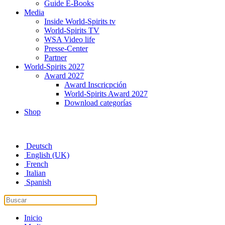
Guide E-Books
Media
Inside World-Spirits tv
World-Spirits TV
WSA Video life
Presse-Center
Partner
World-Spirits 2027
Award 2027
Award Inscricpción
World-Spirits Award 2027
Download categorías
Shop
Deutsch
English (UK)
French
Italian
Spanish
Inicio