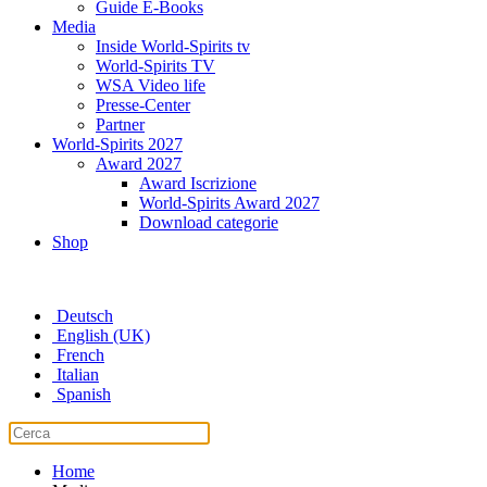
Guide E-Books
Media
Inside World-Spirits tv
World-Spirits TV
WSA Video life
Presse-Center
Partner
World-Spirits 2027
Award 2027
Award Iscrizione
World-Spirits Award 2027
Download categorie
Shop
Deutsch
English (UK)
French
Italian
Spanish
Home