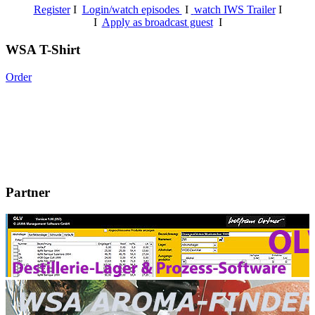
Register
I
Login/watch episodes
I
watch IWS Trailer
I
I
Apply as broadcast guest
I
WSA T-Shirt
Order
Partner