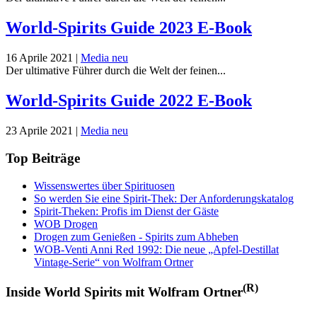
World-Spirits Guide 2023 E-Book
16 Aprile 2021
|
Media neu
Der ultimative Führer durch die Welt der feinen...
World-Spirits Guide 2022 E-Book
23 Aprile 2021
|
Media neu
Top Beiträge
Wissenswertes über Spirituosen
So werden Sie eine Spirit-Thek: Der Anforderungskatalog
Spirit-Theken: Profis im Dienst der Gäste
WOB Drogen
Drogen zum Genießen - Spirits zum Abheben
WOB-Venti Anni Red 1992: Die neue „Apfel-Destillat
Vintage-Serie“ von Wolfram Ortner
(R)
Inside World Spirits mit Wolfram Ortner