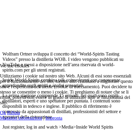
Wolfram Ortner sviluppa il concetto dei “World-Spirits Tasting
Videos” presso la distilleria WOB. I video vengono pubblicati su
YouTube e messi a disposizione nell’area riservata di world-
We use cookies
spirits.com per gli utenti registrati.
Utilizziamo i cookie sul nostro sito Web. Alcuni di essi sono essenziali
Inside World-Spirits combina talk coinvolgenti con conoscenze
per il funzionamento del sito, mentre altri ci aiutano a migliorare questo
approfondite sugli spiriti e analisi sensoriali.
sito e l'esperienza dell'utente (cookie di tracciamento). Puoi decidere tu
stesso se consentire o meno i cookie. Ti preghiamo di notare che se li
La prima stagione comprende 15 episodi, nei quali sono ospiti
rifiuti, potresti non essere in grado di utilizzare tutte le funzionalità del
distillatori, esperti e uno spettatore per puntata. I contenuti sono
sito.
disponibili in tedesco e inglese. Il pubblico di riferimento è
composto da appassionati di distillati, professionisti del settore e
Ok
Rifiuta
operatori della ristorazione.
Maggiori informazioni
|
Impronta
Just register, log in and watch >Media>Inside World Spirits