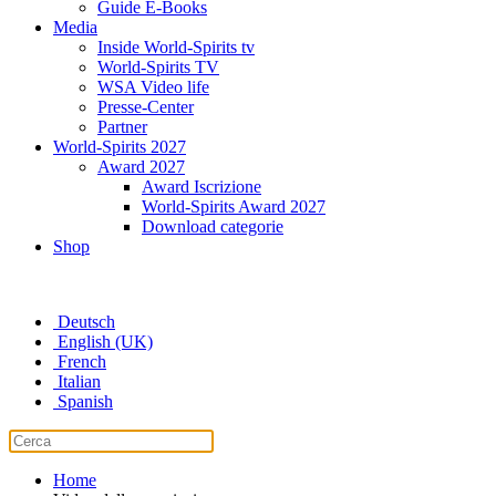
Guide E-Books
Media
Inside World-Spirits tv
World-Spirits TV
WSA Video life
Presse-Center
Partner
World-Spirits 2027
Award 2027
Award Iscrizione
World-Spirits Award 2027
Download categorie
Shop
Deutsch
English (UK)
French
Italian
Spanish
Home