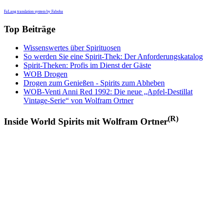
FaLang translation system by Faboba
Top Beiträge
Wissenswertes über Spirituosen
So werden Sie eine Spirit-Thek: Der Anforderungskatalog
Spirit-Theken: Profis im Dienst der Gäste
WOB Drogen
Drogen zum Genießen - Spirits zum Abheben
WOB-Venti Anni Red 1992: Die neue „Apfel-Destillat
Vintage-Serie“ von Wolfram Ortner
(R)
Inside World Spirits mit Wolfram Ortner