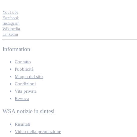
YouTube
Facebook
Instagram
Wikipedia
Linkedin
Information
Contatto
Pubblicità
Mappa del sito
Condizioni
Vita privata
Revoca
WSA notizie in sintesi
Risultati
Video della premiazione