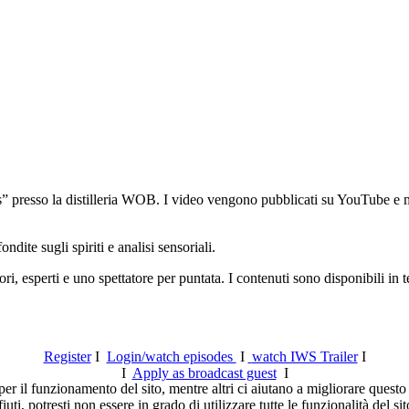
 presso la distilleria WOB. I video vengono pubblicati su YouTube e mes
ite sugli spiriti e analisi sensoriali.
ri, esperti e uno spettatore per puntata. I contenuti sono disponibili in
Register
I
Login/watch episodes
I
watch IWS Trailer
I
I
Apply as broadcast guest
I
er il funzionamento del sito, mentre altri ci aiutano a migliorare questo 
ti, potresti non essere in grado di utilizzare tutte le funzionalità del sit