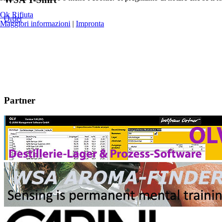
Ok
Rifiuta
Order
Maggiori informazioni
|
Impronta
Partner