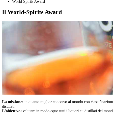
World-Spirits Award
Il World-Spirits Award
La missione:
in quanto miglior concorso al mondo con classificazione d
distillati.
L'obiettivo:
valutare in modo equo tutti i liquori e i distillati del mon