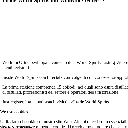
Inside World Spirits mit Wolfram Ortner
Wolfram Ortner sviluppa il concetto dei “World-Spirits Tasting Videos”
utenti registrati.
Inside World-Spirits combina talk coinvolgenti con conoscenze approfond
La prima stagione comprende 15 episodi, nei quali sono ospiti distillato
di distillati, professionisti del settore e operatori della ristorazione.
Just register, log in and watch >Media>Inside World Spirits
We use cookies
Utilizziamo i cookie sul nostro sito Web. Alcuni di essi sono essenziali p
stesso se consentire o meno i cookie. Ti preghiamo di notare che se li rifiu
WSA T-Shirt