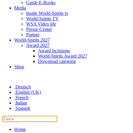
Guide E-Books
Media
Inside World-Spirits tv
World-Spirits TV
WSA Video life
Presse-Center
Partner
World-Spirits 2027
Award 2027
Award Iscrizione
World-Spirits Award 2027
Download categorie
Shop
Deutsch
English (UK)
French
Italian
Spanish
Home