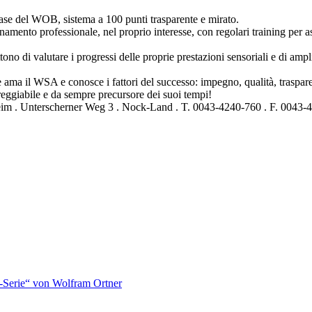
a base del WOB, sistema a 100 punti trasparente e mirato.
amento professionale, nel proprio interesse, con regolari training per as
no di valutare i progressi delle proprie prestazioni sensoriali e di ampli
 ama il WSA e conosce i fattori del successo: impegno, qualità, traspare
reggiabile e da sempre precursore dei suoi tempi!
eim . Unterscherner Weg 3 . Nock-Land . T. 0043-4240-760 . F. 0043
-Serie“ von Wolfram Ortner