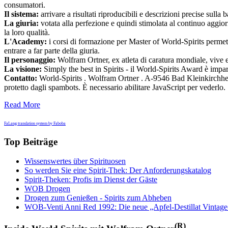
consumatori.
Il sistema:
arrivare a risultati riproducibili e descrizioni precise sull
La giuria:
votata alla perfezione e quindi stimolata al continuo aggiorn
la loro qualità.
L'Academy:
i corsi di formazione per Master of World-Spirits permetto
entrare a far parte della giuria.
Il personaggio:
Wolfram Ortner, ex atleta di caratura mondiale, vive e
La visione:
Simply the best in Spirits - il World-Spirits Award è impa
Contatto:
World-Spirits . Wolfram Ortner . A-9546 Bad Kleinkirchh
protetto dagli spambots. È necessario abilitare JavaScript per vederlo.
Read More
FaLang translation system by Faboba
Top Beiträge
Wissenswertes über Spirituosen
So werden Sie eine Spirit-Thek: Der Anforderungskatalog
Spirit-Theken: Profis im Dienst der Gäste
WOB Drogen
Drogen zum Genießen - Spirits zum Abheben
WOB-Venti Anni Red 1992: Die neue „Apfel-Destillat Vintage
(R)