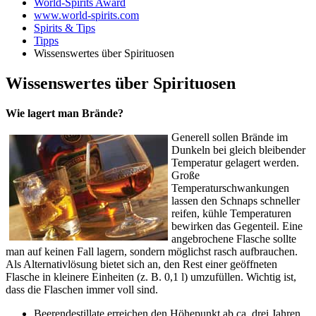
World-Spirits Award
www.world-spirits.com
Spirits & Tips
Tipps
Wissenswertes über Spirituosen
Wissenswertes über Spirituosen
Wie lagert man Brände?
Generell sollen Brände im
Dunkeln bei gleich bleibender
Temperatur gelagert werden.
Große
Temperaturschwankungen
lassen den Schnaps schneller
reifen, kühle Temperaturen
bewirken das Gegenteil. Eine
angebrochene Flasche sollte
man auf keinen Fall lagern, sondern möglichst rasch aufbrauchen.
Als Alternativlösung bietet sich an, den Rest einer geöffneten
Flasche in kleinere Einheiten (z. B. 0,1 l) umzufüllen. Wichtig ist,
dass die Flaschen immer voll sind.
Beerendestillate erreichen den Höhepunkt ab ca. drei Jahren.