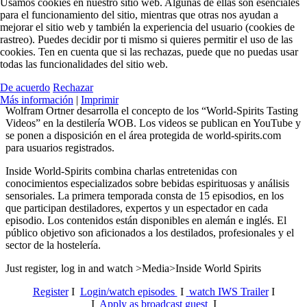
Usamos cookies en nuestro sitio web. Algunas de ellas son esenciales
para el funcionamiento del sitio, mientras que otras nos ayudan a
mejorar el sitio web y también la experiencia del usuario (cookies de
rastreo). Puedes decidir por ti mismo si quieres permitir el uso de las
cookies. Ten en cuenta que si las rechazas, puede que no puedas usar
todas las funcionalidades del sitio web.
De acuerdo
Rechazar
Más información
|
Imprimir
Wolfram Ortner desarrolla el concepto de los “World-Spirits Tasting
Videos” en la destilería WOB. Los videos se publican en YouTube y
se ponen a disposición en el área protegida de world-spirits.com
para usuarios registrados.
Inside World-Spirits combina charlas entretenidas con
conocimientos especializados sobre bebidas espirituosas y análisis
sensoriales.
La primera temporada consta de 15 episodios, en los
que participan destiladores, expertos y un espectador en cada
episodio. Los contenidos están disponibles en alemán e inglés. El
público objetivo son aficionados a los destilados, profesionales y el
sector de la hostelería.
Just register, log in and watch >Media>Inside World Spirits
Register
I
Login/watch episodes
I
watch IWS Trailer
I
I
Apply as broadcast guest
I