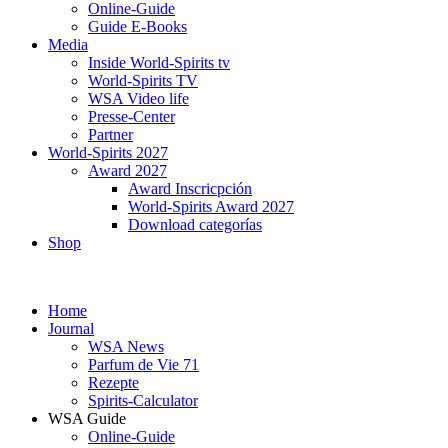
Online-Guide
Guide E-Books
Media
Inside World-Spirits tv
World-Spirits TV
WSA Video life
Presse-Center
Partner
World-Spirits 2027
Award 2027
Award Inscricpción
World-Spirits Award 2027
Download categorías
Shop
Home
Journal
WSA News
Parfum de Vie 71
Rezepte
Spirits-Calculator
WSA Guide
Online-Guide