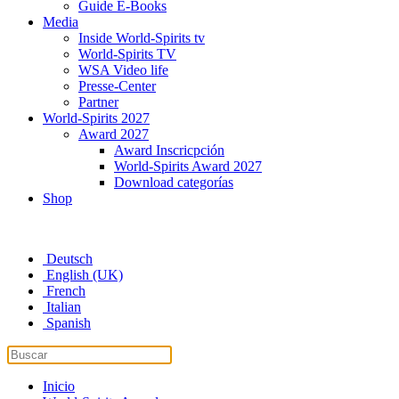
Guide E-Books
Media
Inside World-Spirits tv
World-Spirits TV
WSA Video life
Presse-Center
Partner
World-Spirits 2027
Award 2027
Award Inscricpción
World-Spirits Award 2027
Download categorías
Shop
Deutsch
English (UK)
French
Italian
Spanish
Inicio