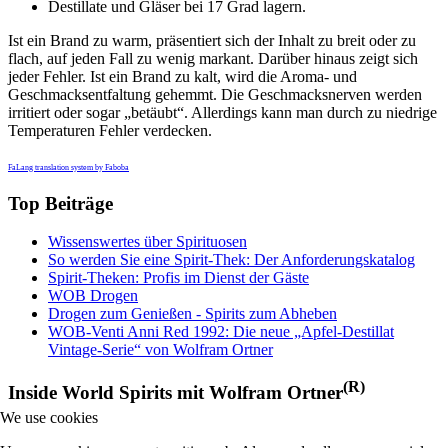
Destillate und Gläser bei 17 Grad lagern.
Ist ein Brand zu warm, präsentiert sich der Inhalt zu breit oder zu
flach, auf jeden Fall zu wenig markant. Darüber hinaus zeigt sich
jeder Fehler. Ist ein Brand zu kalt, wird die Aroma- und
Geschmacksentfaltung gehemmt. Die Geschmacksnerven werden
irritiert oder sogar „betäubt“. Allerdings kann man durch zu niedrige
Temperaturen Fehler verdecken.
FaLang translation system by Faboba
Top Beiträge
Wissenswertes über Spirituosen
So werden Sie eine Spirit-Thek: Der Anforderungskatalog
Spirit-Theken: Profis im Dienst der Gäste
WOB Drogen
Drogen zum Genießen - Spirits zum Abheben
WOB-Venti Anni Red 1992: Die neue „Apfel-Destillat
Vintage-Serie“ von Wolfram Ortner
(R)
Inside World Spirits mit Wolfram Ortner
We use cookies