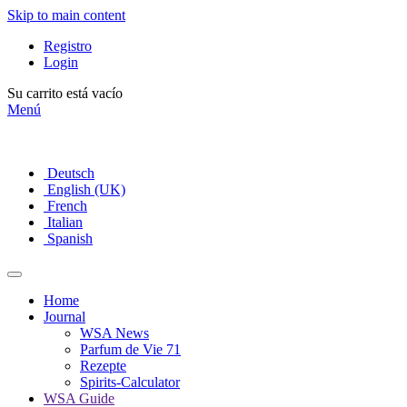
Skip to main content
Registro
Login
Su carrito está vacío
Menú
Deutsch
English (UK)
French
Italian
Spanish
Home
Journal
WSA News
Parfum de Vie 71
Rezepte
Spirits-Calculator
WSA Guide