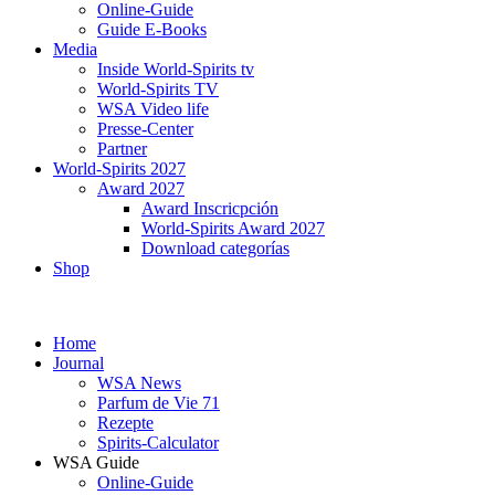
Online-Guide
Guide E-Books
Media
Inside World-Spirits tv
World-Spirits TV
WSA Video life
Presse-Center
Partner
World-Spirits 2027
Award 2027
Award Inscricpción
World-Spirits Award 2027
Download categorías
Shop
Home
Journal
WSA News
Parfum de Vie 71
Rezepte
Spirits-Calculator
WSA Guide
Online-Guide