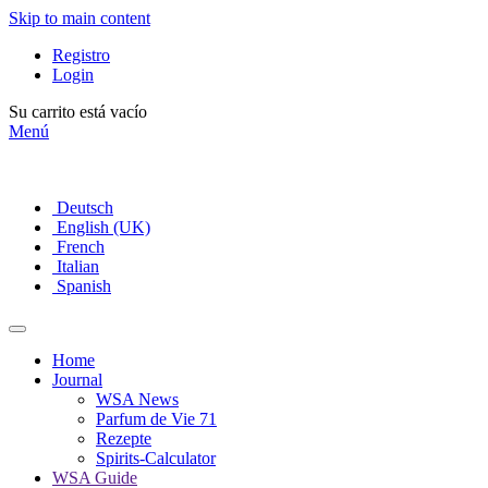
Skip to main content
Registro
Login
Su carrito está vacío
Menú
Deutsch
English (UK)
French
Italian
Spanish
Home
Journal
WSA News
Parfum de Vie 71
Rezepte
Spirits-Calculator
WSA Guide