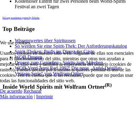
Kostenloser Eintritt für zwei Personen beim World-Spirits
Festival an zwei Tagen
FaLang translation system by Faboba
Top Beiträge
Wissenswertes über Spirituosen
We use cookies
So werden Sie eine Spirit-Thek: Der Anforderungskatalog
Spirit-Theken: Profis im Dienst der Gäste
Usamos cookies en nuestro sitio web. Algunas de ellas son esenciales
WOB Drogen
para el funcionamiento del sitio, mientras que otras nos ayudan a
Drogen zum Genießen - Spirits zum Abheben
mejorar el sitio web y también la experiencia del usuario (cookies de
WOB-Venti Anni Red 1992: Die neue „Apfel-Destillat
rastreo). Puedes decidir por ti mismo si quieres permitir el uso de las
Vintage-Serie“ von Wolfram Ortner
cookies. Ten en cuenta que si las rechazas, puede que no puedas usar
todas las funcionalidades del sitio web.
(R)
Inside World Spirits mit Wolfram Ortner
De acuerdo
Rechazar
Más información
|
Imprimir