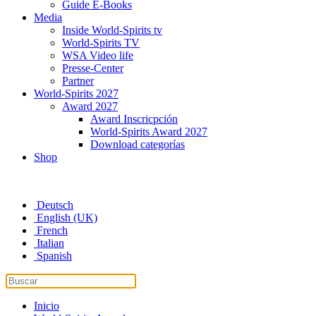
Guide E-Books
Media
Inside World-Spirits tv
World-Spirits TV
WSA Video life
Presse-Center
Partner
World-Spirits 2027
Award 2027
Award Inscricpción
World-Spirits Award 2027
Download categorías
Shop
Deutsch
English (UK)
French
Italian
Spanish
Inicio