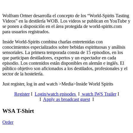
Wolfram Ortner desarrolla el concepto de los “World-Spirits Tasting
Videos” en la destilería WOB. Los videos se publican en YouTube y
se ponen a disposición en el área protegida de world-spirits.com
para usuarios registrados.
Inside World-Spirits combina charlas entretenidas con
conocimientos especializados sobre bebidas espirituosas y análisis
sensoriales.
La primera temporada consta de 15 episodios, en los
que participan destiladores, expertos y un espectador en cada
episodio. Los contenidos están disponibles en alemán e inglés. El
público objetivo son aficionados a los destilados, profesionales y el
sector de la hostelería.
Just register, log in and watch >Media>Inside World Spirits
Register
I
Login/watch episodes
I
watch IWS Trailer
I
I
Apply as broadcast guest
I
WSA T-Shirt
Order