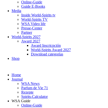
Online-Guide
Guide E-Books
Media
Inside World-Spirits tv
World-Spirits TV
WSA Video life
Presse-Center
Partner
World-Spirits 2027
Award 2027
Award Inscricpción
World-Spirits Award 2027
Download categorías
Shop
Home
Journal
WSA News
Parfum de Vie 71
Rezepte
Spirits-Calculator
WSA Guide
Online-Guide