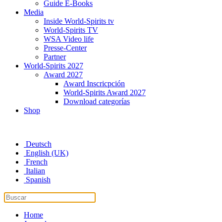
Guide E-Books
Media
Inside World-Spirits tv
World-Spirits TV
WSA Video life
Presse-Center
Partner
World-Spirits 2027
Award 2027
Award Inscricpción
World-Spirits Award 2027
Download categorías
Shop
Deutsch
English (UK)
French
Italian
Spanish
Home