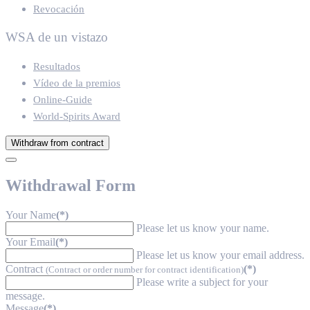
Revocación
WSA de un vistazo
Resultados
Vídeo de la premios
Online-Guide
World-Spirits Award
Withdraw from contract
Withdrawal Form
Your Name
(*)
Please let us know your name.
Your Email
(*)
Please let us know your email address.
Contract
(*)
(Contract or order number for contract identification)
Please write a subject for your
message.
Message
(*)