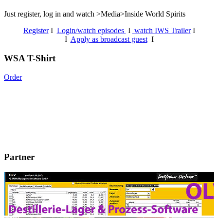
Just register, log in and watch >Media>Inside World Spirits
Register
I
Login/watch episodes
I
watch IWS Trailer
I
I
Apply as broadcast guest
I
WSA T-Shirt
Order
Partner