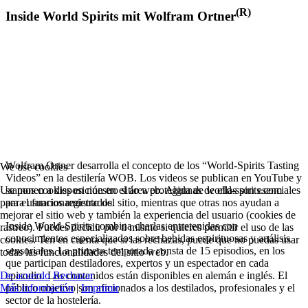
(R)
Inside World Spirits mit Wolfram Ortner
Wolfram Ortner desarrolla el concepto de los “World-Spirits Tasting
We use cookies
Videos” en la destilería WOB. Los videos se publican en YouTube y
Usamos cookies en nuestro sitio web. Algunas de ellas son esenciales
se ponen a disposición en el área protegida de world-spirits.com
para el funcionamiento del sitio, mientras que otras nos ayudan a
para usuarios registrados.
mejorar el sitio web y también la experiencia del usuario (cookies de
Inside World-Spirits combina charlas entretenidas con
rastreo). Puedes decidir por ti mismo si quieres permitir el uso de las
conocimientos especializados sobre bebidas espirituosas y análisis
cookies. Ten en cuenta que si las rechazas, puede que no puedas usar
sensoriales.
La primera temporada consta de 15 episodios, en los
todas las funcionalidades del sitio web.
que participan destiladores, expertos y un espectador en cada
De acuerdo
Rechazar
episodio. Los contenidos están disponibles en alemán e inglés. El
Más información
|
Imprimir
público objetivo son aficionados a los destilados, profesionales y el
sector de la hostelería.