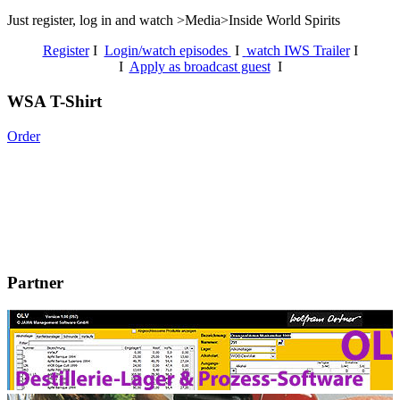
Just register, log in and watch >Media>Inside World Spirits
Register
I
Login/watch episodes
I
watch IWS Trailer
I
I
Apply as broadcast guest
I
WSA T-Shirt
Order
Partner