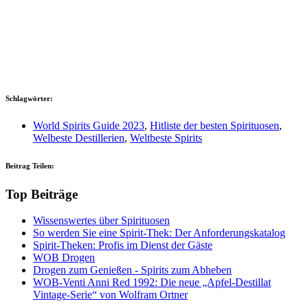
Schlagwörter:
World Spirits Guide 2023
,
Hitliste der besten Spirituosen
,
Welbeste Destillerien
,
Weltbeste Spirits
Beitrag Teilen:
Top Beiträge
Wissenswertes über Spirituosen
So werden Sie eine Spirit-Thek: Der Anforderungskatalog
Spirit-Theken: Profis im Dienst der Gäste
WOB Drogen
Drogen zum Genießen - Spirits zum Abheben
WOB-Venti Anni Red 1992: Die neue „Apfel-Destillat
Vintage-Serie“ von Wolfram Ortner