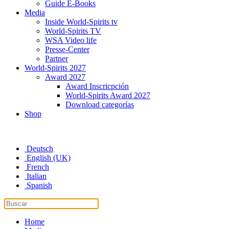
Guide E-Books
Media
Inside World-Spirits tv
World-Spirits TV
WSA Video life
Presse-Center
Partner
World-Spirits 2027
Award 2027
Award Inscricpción
World-Spirits Award 2027
Download categorías
Shop
Deutsch
English (UK)
French
Italian
Spanish
Home