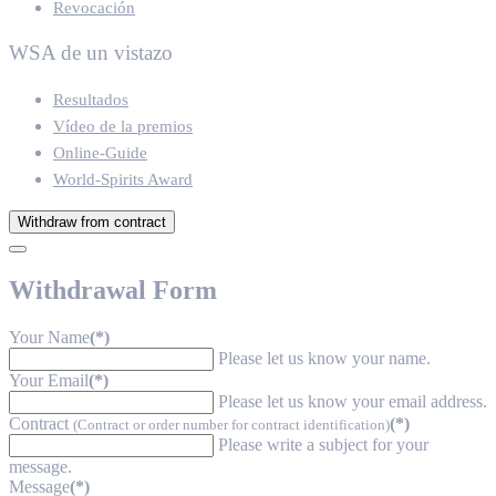
Revocación
WSA de un vistazo
Resultados
Vídeo de la premios
Online-Guide
World-Spirits Award
Withdraw from contract
Withdrawal Form
Your Name
(*)
Please let us know your name.
Your Email
(*)
Please let us know your email address.
Contract
(*)
(Contract or order number for contract identification)
Please write a subject for your
message.
Message
(*)