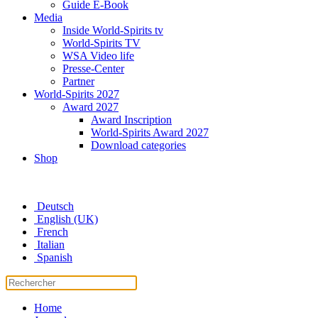
Guide E-Book
Media
Inside World-Spirits tv
World-Spirits TV
WSA Video life
Presse-Center
Partner
World-Spirits 2027
Award 2027
Award Inscription
World-Spirits Award 2027
Download categories
Shop
Deutsch
English (UK)
French
Italian
Spanish
Home