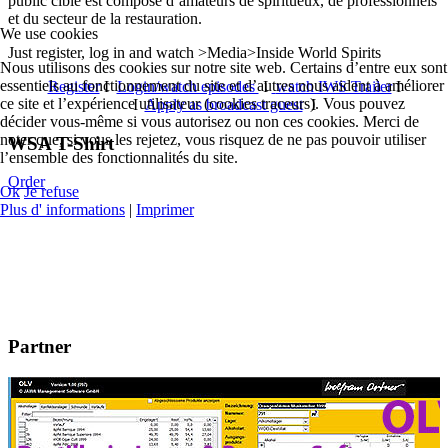
public cible est composé d’amateurs de spiritueux, de professionnels
et du secteur de la restauration.
We use cookies
Just register, log in and watch >Media>Inside World Spirits
Nous utilisons des cookies sur notre site web. Certains d’entre eux sont
essentiels au fonctionnement du site et d’autres nous aident à améliorer
Register
I
Login/watch episodes
I
watch IWS Trailer
I
ce site et l’expérience utilisateur (cookies traceurs). Vous pouvez
I
Apply as broadcast guest
I
décider vous-même si vous autorisez ou non ces cookies. Merci de
noter que, si vous les rejetez, vous risquez de ne pas pouvoir utiliser
WSA T-Shirt
l’ensemble des fonctionnalités du site.
Order
Ok
Je refuse
Plus d' informations
|
Imprimer
Partner