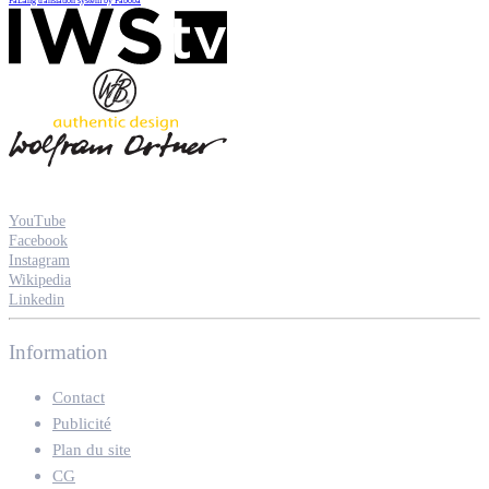
FaLang translation system by Faboba
YouTube
Facebook
Instagram
Wikipedia
Linkedin
Information
Contact
Publicité
Plan du site
CG