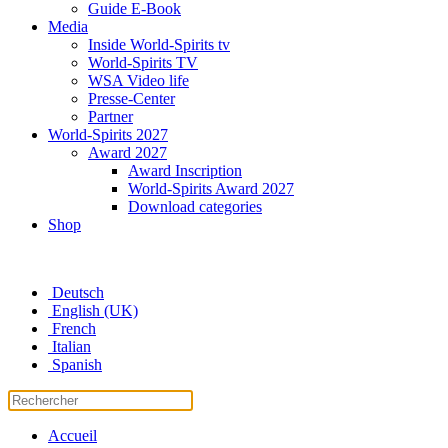
Guide E-Book
Media
Inside World-Spirits tv
World-Spirits TV
WSA Video life
Presse-Center
Partner
World-Spirits 2027
Award 2027
Award Inscription
World-Spirits Award 2027
Download categories
Shop
Deutsch
English (UK)
French
Italian
Spanish
Accueil