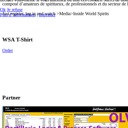
composé d’amateurs de spiritueux, de professionnels et du secteur de l
Ok
Je refuse
Just register, log in and watch >Media>Inside World Spirits
Plus d' informations
|
Imprimer
WSA T-Shirt
Order
Partner