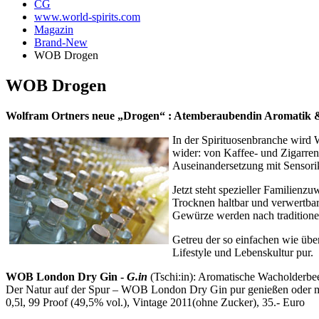
CG
www.world-spirits.com
Magazin
Brand-New
WOB Drogen
WOB Drogen
Wolfram Ortners neue „Drogen“ : Atemberaubendin Aromatik 
In der Spirituosenbranche wird W
wider: von Kaffee- und Zigarren-
Auseinandersetzung mit Sensori
Jetzt steht spezieller Familien
Trocknen haltbar und verwertba
Gewürze werden nach traditionell
Getreu der so einfachen wie übe
Lifestyle und Lebenskultur pur.
WOB London Dry Gin -
G.in
(Tschi:in): Aromatische Wacholderb
Der Natur auf der Spur – WOB London Dry Gin pur genießen oder m
0,5l, 99 Proof (49,5% vol.), Vintage 2011(ohne Zucker), 35.- Euro