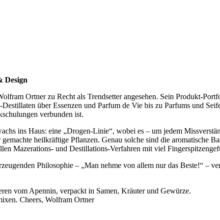
& Design
olfram Ortner zu Recht als Trendsetter angesehen. Sein Produkt-Portfol
Destillaten über Essenzen und Parfum de Vie bis zu Parfums und Seifen.
kschulungen verbunden ist.
zuwachs ins Haus: eine „Drogen-Linie“, wobei es – um jedem Missverst
r gemachte heilkräftige Pflanzen. Genau solche sind die aromatische
en Mazerations- und Destillations-Verfahren mit viel Fingerspitzengef
rzeugenden Philosophie – „Man nehme von allem nur das Beste!“ – vermi
eeren vom Apennin, verpackt in Samen, Kräuter und Gewürze.
ixen. Cheers, Wolfram Ortner