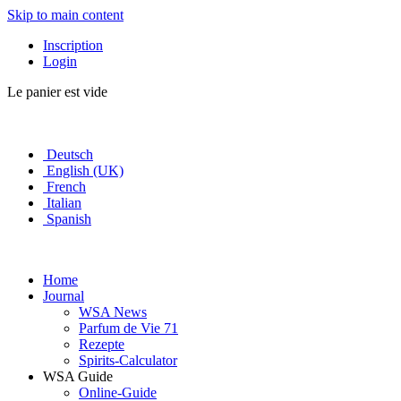
Skip to main content
Inscription
Login
Le panier est vide
Deutsch
English (UK)
French
Italian
Spanish
Home
Journal
WSA News
Parfum de Vie 71
Rezepte
Spirits-Calculator
WSA Guide
Online-Guide