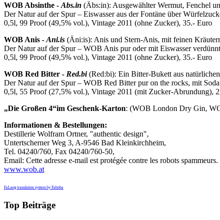
WOB Absinthe -
Abs.in
(Äbs:in): Ausgewählter Wermut, Fenchel und
Der Natur auf der Spur – Eiswasser aus der Fontäne über Würfelzucke
0,5l, 99 Proof (49,5% vol.), Vintage 2011 (ohne Zucker), 35.- Euro
WOB Anis -
Ani.is
(Äni:is): Anis und Stern-Anis, mit feinen Kräut
Der Natur auf der Spur – WOB Anis pur oder mit Eiswasser verdünnt 
0,5l, 99 Proof (49,5% vol.), Vintage 2011 (ohne Zucker), 35.- Euro
WOB Red Bitter -
Red.bi
(Red:bi): Ein Bitter-Bukett aus natürlich
Der Natur auf der Spur – WOB Red Bitter pur on the rocks, mit Soda
0,5l, 55 Proof (27,5% vol.), Vintage 2011 (mit Zucker-Abrundung), 2
„Die Großen 4“
im Geschenk-Karton
: (WOB London Dry Gin, WOB
Informationen & Bestellungen:
Destillerie Wolfram Ortner, "authentic design",
Untertscherner Weg 3, A-9546 Bad Kleinkirchheim,
Tel. 04240/760, Fax 04240/760-50,
Email:
Cette adresse e-mail est protégée contre les robots spammeurs. 
www.wob.at
FaLang translation system by Faboba
Top Beiträge