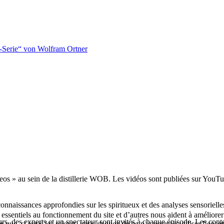
-Serie“ von Wolfram Ortner
s » au sein de la distillerie WOB. Les vidéos sont publiées sur YouTub
onnaissances approfondies sur les spiritueux et des analyses sensorielle
essentiels au fonctionnement du site et d’autres nous aident à améliorer 
rs, des experts et un spectateur sont invités à chaque épisode. Les conte
ue, si vous les rejetez, vous risquez de ne pas pouvoir utiliser l’ensem