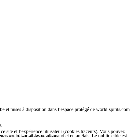
e et mises à disposition dans l’espace protégé de world-spirits.com
s.
ce site et l’expérience utilisateur (cookies traceurs). Vous pouvez
nus sont disponibles en allemand et en anglais. Le public cible est
ble des fonctionnalités du site.