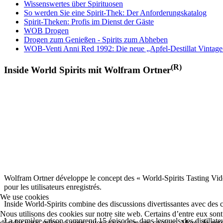
Wissenswertes über Spirituosen
So werden Sie eine Spirit-Thek: Der Anforderungskatalog
Spirit-Theken: Profis im Dienst der Gäste
WOB Drogen
Drogen zum Genießen - Spirits zum Abheben
WOB-Venti Anni Red 1992: Die neue „Apfel-Destillat Vintage
(R)
Inside World Spirits mit Wolfram Ortner
Wolfram Ortner développe le concept des « World-Spirits Tasting Video
pour les utilisateurs enregistrés.
We use cookies
Inside World-Spirits combine des discussions divertissantes avec des c
Nous utilisons des cookies sur notre site web. Certains d’entre eux sont 
La première saison comprend 15 épisodes, dans lesquels des distillateu
décider vous-même si vous autorisez ou non ces cookies. Merci de noter q