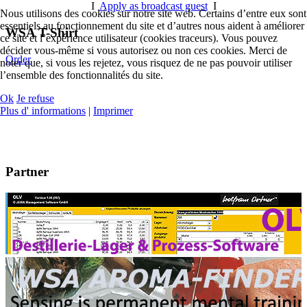
I
Apply as broadcast guest
I
Nous utilisons des cookies sur notre site web. Certains d’entre eux sont
essentiels au fonctionnement du site et d’autres nous aident à améliorer
WSA T-Shirt
ce site et l’expérience utilisateur (cookies traceurs). Vous pouvez
décider vous-même si vous autorisez ou non ces cookies. Merci de
Order
noter que, si vous les rejetez, vous risquez de ne pas pouvoir utiliser
l’ensemble des fonctionnalités du site.
Ok
Je refuse
Plus d' informations
|
Imprimer
Partner