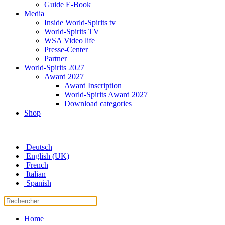
Guide E-Book
Media
Inside World-Spirits tv
World-Spirits TV
WSA Video life
Presse-Center
Partner
World-Spirits 2027
Award 2027
Award Inscription
World-Spirits Award 2027
Download categories
Shop
Deutsch
English (UK)
French
Italian
Spanish
Home