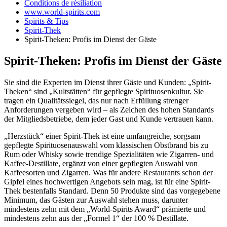
Conditions de résiliation
www.world-spirits.com
Spirits & Tips
Spirit-Thek
Spirit-Theken: Profis im Dienst der Gäste
Spirit-Theken: Profis im Dienst der Gäste
Sie sind die Experten im Dienst ihrer Gäste und Kunden: „Spirit-
Theken“ sind „Kultstätten“ für gepflegte Spirituosenkultur. Sie
tragen ein Qualitätssiegel, das nur nach Erfüllung strenger
Anforderungen vergeben wird – als Zeichen des hohen Standards
der Mitgliedsbetriebe, dem jeder Gast und Kunde vertrauen kann.
„Herzstück“ einer Spirit-Thek ist eine umfangreiche, sorgsam
gepflegte Spirituosenauswahl vom klassischen Obstbrand bis zu
Rum oder Whisky sowie trendige Spezialitäten wie Zigarren- und
Kaffee-Destillate, ergänzt von einer gepflegten Auswahl von
Kaffeesorten und Zigarren. Was für andere Restaurants schon der
Gipfel eines hochwertigen Angebots sein mag, ist für eine Spirit-
Thek bestenfalls Standard. Denn 50 Produkte sind das vorgegebene
Minimum, das Gästen zur Auswahl stehen muss, darunter
mindestens zehn mit dem „World-Spirits Award“ prämierte und
mindestens zehn aus der „Formel 1“ der 100 % Destillate.