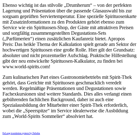
Ebenso wichtig ist das stilvolle „Drumherum“ – von der perfekten
Lagerung und Präsentation über die passende Glasauswahl bis zur
sorgsam geprüften Serviertemperatur. Eine spezielle Spirituosenkarte
mit Zusatzinformationen zu den Produkten gehört ebenso zum
Service wie ein Spirituosen-Shop, der Gäste mit attraktiven Preisen
und sorgfältig zusammengestellten Degustations-Sets
(„Parfümerien“) einen zusätzlichen Kaufanreiz bietet. Apropos
Preis: Das heikle Thema der Kalkulation spielt gerade am Sektor der
hochwertigen Spirituosen eine große Rolle. Hier gilt der Grundsatz:
absoluter und nicht prozentueller Aufschlag. Praktische Hilfestellung
gibt der neu entwickelte Spirituosen-Kalkulator, zu finden bei
www.world-spirits.com!
Zum kulinarischen Part eines Gastronomiebetriebs mit Spirit-Thek
gehört, dass Gerichte mit Spirituosen geschmacklich veredelt
werden. Regelmäßige Präsentationen und Degustationen sowie
Fachexkursionen sind weitere Standards. Dies alles verlangt einen
gebührenden fachlichen Background, daher ist auch eine
Spezialausbildung der Mitarbeiter einer Spirit-Thek erforderlich,
wobei die „Speerspitze“ im Service idealerweise die Ausbildung
zum „World-Spirits Sommelier“ absolviert hat.
FaLang translation system by Faboba