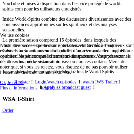
YouTube et mises à disposition dans l’espace protégé de world-
spirits.com pour les utilisateurs enregistrés.
Inside World-Spirits combine des discussions divertissantes avec des
connaissances approfondies sur les spiritueux et des analyses
sensorielles.
We use cookies
La première saison comprend 15 épisodes, dans lesquels des
distillateurs, des experts et un spectateur sont invités à chaque
Nous utilisons des cookies sur notre site web. Certains d’entre eux sont
épisode. Les contenus sont disponibles en allemand et en anglais. Le
essentiels au fonctionnement du site et d’autres nous aident à améliorer
public cible est composé d’amateurs de spiritueux, de professionnels
ce site et l’expérience utilisateur (cookies traceurs). Vous pouvez
et du secteur de la restauration.
décider vous-même si vous autorisez ou non ces cookies. Merci de
noter que, si vous les rejetez, vous risquez de ne pas pouvoir utiliser
Just register, log in and watch >Media>Inside World Spirits
l’ensemble des fonctionnalités du site.
Register
I
Login/watch episodes
I
watch IWS Trailer
I
Ok
Je refuse
I
Apply as broadcast guest
I
Plus d' informations
|
Imprimer
WSA T-Shirt
Order