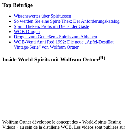
Top Beiträge
Wissenswertes über Spirituosen
So werden Sie eine Spirit-Thek: Der Anforderungskatalog
Spirit-Theken: Profis im Dienst der Gäste
WOB Drogen
Drogen zum Genießen - Spirits zum Abheben
WOB-Venti Anni Red 1992: Die neue „Apfel-Destillat
Vintage-Serie“ von Wolfram Ortner
(R)
Inside World Spirits mit Wolfram Ortner
Wolfram Ortner développe le concept des « World-Spirits Tasting
Videos » au sein de la distillerie WOB. Les vidéos sont publiées sur