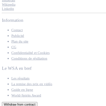
Instagram
Wikipedia
Linkedin
Information
Contact
Publicité
Plan du site
CG
Confidentialité et Cookies
Conditions de résiliation
Le WSA en bref
Les résultats
La remise des prix en vidéo
Guide en ligne
World-Spirits Award
Withdraw from contract