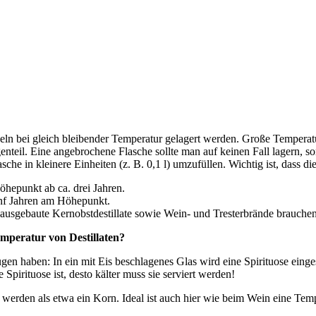
eln bei gleich bleibender Temperatur gelagert werden. Große Temperat
teil. Eine angebrochene Flasche sollte man auf keinen Fall lagern, son
sche in kleinere Einheiten (z. B. 0,1 l) umzufüllen. Wichtig ist, dass d
öhepunkt ab ca. drei Jahren.
fünf Jahren am Höhepunkt.
-ausgebaute Kernobstdestillate sowie Wein- und Tresterbrände brauchen
emperatur von Destillaten?
 haben: In ein mit Eis beschlagenes Glas wird eine Spirituose eingesc
Spirituose ist, desto kälter muss sie serviert werden!
werden als etwa ein Korn. Ideal ist auch hier wie beim Wein eine Tempe