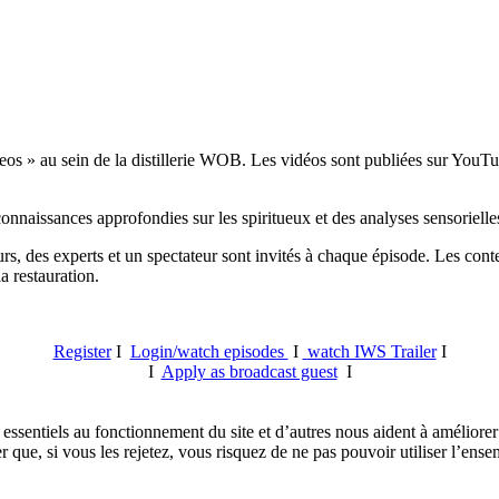
s » au sein de la distillerie WOB. Les vidéos sont publiées sur YouTub
onnaissances approfondies sur les spiritueux et des analyses sensorielle
rs, des experts et un spectateur sont invités à chaque épisode. Les conte
a restauration.
Register
I
Login/watch episodes
I
watch IWS Trailer
I
I
Apply as broadcast guest
I
essentiels au fonctionnement du site et d’autres nous aident à améliorer 
ue, si vous les rejetez, vous risquez de ne pas pouvoir utiliser l’ensem