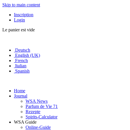
Skip to main content
Inscription
Login
Le panier est vide
Deutsch
English (UK)
French
Italian
Spanish
Home
Journal
WSA News
Parfum de Vie 71
Rezepte
Spirits-Calculator
WSA Guide
Online-Guide