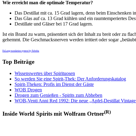
Wie erreicht man die optimale Temperatur?
Das Destillat mit ca. 15 Grad lagern, denn beim Einschenken in
Das Glas auf ca. 13 Grad kühlen und ein raumtemperiertes Dest
Destillate und Gläser bei 17 Grad lagern.
Ist ein Brand zu warm, präsentiert sich der Inhalt zu breit oder zu fl
gehemmt. Die Geschmacksnerven werden irritiert oder sogar „betäubt
FaLang translation system by Faboba
Top Beiträge
Wissenswertes über Spirituosen
So werden Sie eine Spirit-Thek: Der Anforderungskatalog
Spirit-Theken: Profis im Dienst der Gäste
WOB Drogen
Drogen zum Genießen - Spirits zum Abheben
WOB-Venti Anni Red 1992: Die neue „Apfel-Destillat Vintage
(R)
Inside World Spirits mit Wolfram Ortner