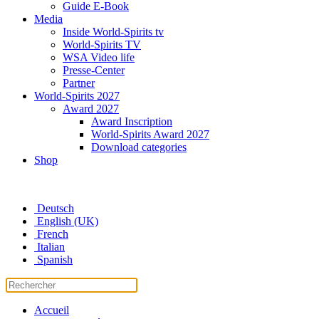
Guide E-Book
Media
Inside World-Spirits tv
World-Spirits TV
WSA Video life
Presse-Center
Partner
World-Spirits 2027
Award 2027
Award Inscription
World-Spirits Award 2027
Download categories
Shop
Deutsch
English (UK)
French
Italian
Spanish
Accueil