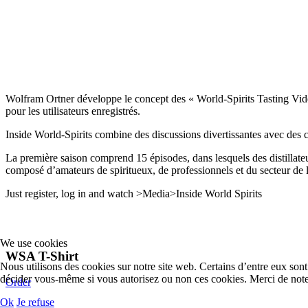
Wolfram Ortner développe le concept des « World-Spirits Tasting Video
pour les utilisateurs enregistrés.
Inside World-Spirits combine des discussions divertissantes avec des c
La première saison comprend 15 épisodes, dans lesquels des distillateu
composé d’amateurs de spiritueux, de professionnels et du secteur de l
Just register, log in and watch >Media>Inside World Spirits
We use cookies
WSA T-Shirt
Nous utilisons des cookies sur notre site web. Certains d’entre eux sont 
décider vous-même si vous autorisez ou non ces cookies. Merci de noter q
Order
Ok
Je refuse