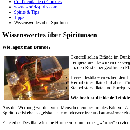
Confidentialité et Cookies
www.world-spirits.com
Spirits & Tips
Tipps
Wissenswertes über Spirituosen
Wissenswertes über Spirituosen
Wie lagert man Brände?
Generell sollen Brände im Dunk
Temperaturen bewirken das Gegen
an, den Rest einer geöffneten Fla
Beerendestillate erreichen den H
Kernobstdestillate sind ab ca. 
Steinobstdestillate und Barrique
Wie hoch ist die ideale Trinkt
Aus der Werbung werden viele Menschen ein bestimmtes Bild vor Augen
Spirituose ist ebenso „eiskalt“: Je minderwertiger und aromaärmer eine 
Eine edles Destillat wie eine Himbeere kann immer „wärmer“ serviert 