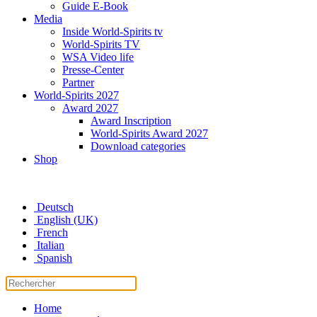
Guide E-Book
Media
Inside World-Spirits tv
World-Spirits TV
WSA Video life
Presse-Center
Partner
World-Spirits 2027
Award 2027
Award Inscription
World-Spirits Award 2027
Download categories
Shop
Deutsch
English (UK)
French
Italian
Spanish
Home