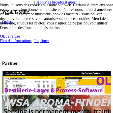
I
Apply as broadcast guest
I
Nous utilisons des cookies sur notre site web. Certains d’entre eux sont
essentiels au fonctionnement du site et d’autres nous aident à améliorer
WSA T-Shirt
ce site et l’expérience utilisateur (cookies traceurs). Vous pouvez
décider vous-même si vous autorisez ou non ces cookies. Merci de
Order
noter que, si vous les rejetez, vous risquez de ne pas pouvoir utiliser
l’ensemble des fonctionnalités du site.
Ok
Je refuse
Plus d' informations
|
Imprimer
Partner