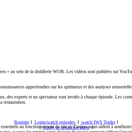
s » au sein de la distillerie WOB. Les vidéos sont publiées sur YouTub
onnaissances approfondies sur les spiritueux et des analyses sensorielle
rs, des experts et un spectateur sont invités à chaque épisode. Les conte
a restauration.
Register
I
Login/watch episodes
I
watch IWS Trailer
I
essentiels au fonctionnement du site et d’autres nous aident à améliorer 
I
Apply as broadcast guest
I
ue, si vous les rejetez, vous risquez de ne pas pouvoir utiliser l’ensem