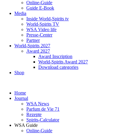
Online-Guide
Guide E-Book
Media
Inside World-Spirits tv
World-Spirits TV
WSA Video life
Presse-Center
Partner
World-Spirits 2027
Award 2027
Award Inscription
World-Spirits Award 2027
Download categories
Shop
Home
Journal
WSA News
Parfum de Vie 71
Rezepte
Spirits-Calculator
WSA Guide
Online-Guide