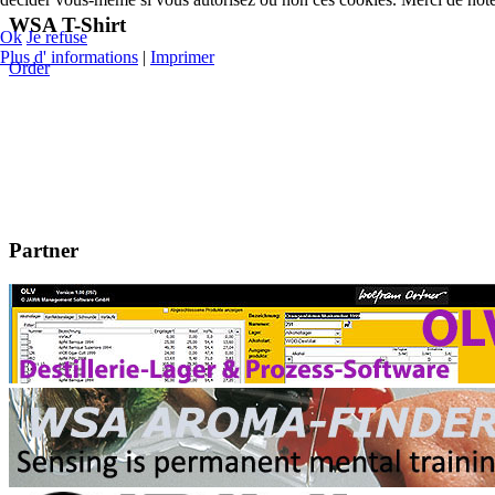
WSA T-Shirt
Ok
Je refuse
Plus d' informations
|
Imprimer
Order
Partner