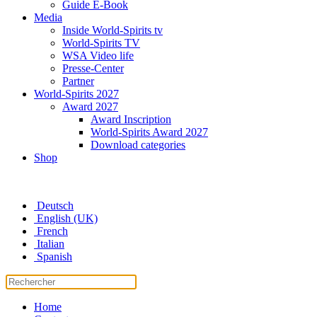
Guide E-Book
Media
Inside World-Spirits tv
World-Spirits TV
WSA Video life
Presse-Center
Partner
World-Spirits 2027
Award 2027
Award Inscription
World-Spirits Award 2027
Download categories
Shop
Deutsch
English (UK)
French
Italian
Spanish
Home