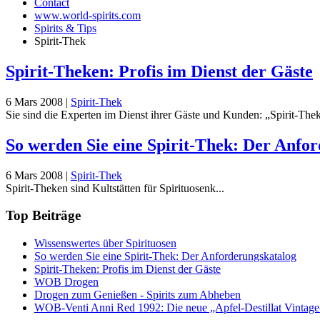
Contact
www.world-spirits.com
Spirits & Tips
Spirit-Thek
Spirit-Theken: Profis im Dienst der Gäste
6 Mars 2008
|
Spirit-Thek
Sie sind die Experten im Dienst ihrer Gäste und Kunden: „Spirit-Theken
So werden Sie eine Spirit-Thek: Der Anfo
6 Mars 2008
|
Spirit-Thek
Spirit-Theken sind Kultstätten für Spirituosenk...
Top Beiträge
Wissenswertes über Spirituosen
So werden Sie eine Spirit-Thek: Der Anforderungskatalog
Spirit-Theken: Profis im Dienst der Gäste
WOB Drogen
Drogen zum Genießen - Spirits zum Abheben
WOB-Venti Anni Red 1992: Die neue „Apfel-Destillat Vintage