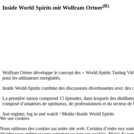
(R)
Inside World Spirits mit Wolfram Ortner
Wolfram Ortner développe le concept des « World-Spirits Tasting Video
pour les utilisateurs enregistrés.
Inside World-Spirits combine des discussions divertissantes avec des c
La première saison comprend 15 épisodes, dans lesquels des distillateu
composé d’amateurs de spiritueux, de professionnels et du secteur de l
Just register, log in and watch >Media>Inside World Spirits
We use cookies
Nous utilisons des cookies sur notre site web. Certains d’entre eux sont 
décider vous-même si vous autorisez ou non ces cookies. Merci de noter q