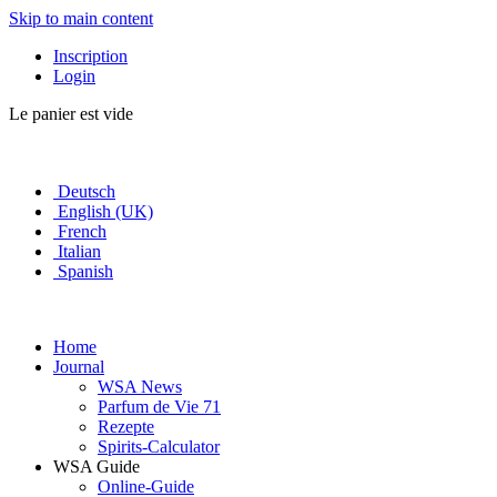
Skip to main content
Inscription
Login
Le panier est vide
Deutsch
English (UK)
French
Italian
Spanish
Home
Journal
WSA News
Parfum de Vie 71
Rezepte
Spirits-Calculator
WSA Guide
Online-Guide