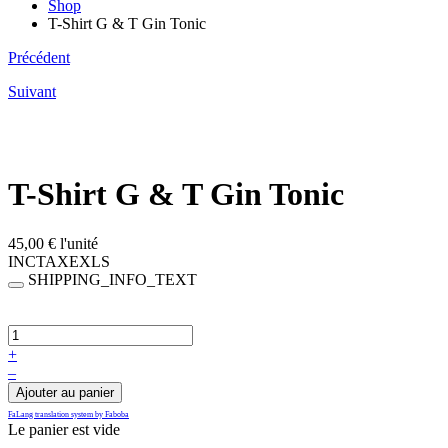
Shop
T-Shirt G & T Gin Tonic
Précédent
Suivant
T-Shirt G & T Gin Tonic
45,00 €
l'unité
INCTAXEXLS
SHIPPING_INFO_TEXT
+
–
Ajouter au panier
FaLang translation system by Faboba
Le panier est vide