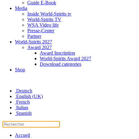
Guide E-Book
Media
Inside World-Spirits tv
World-Spirits TV
WSA Video life
Presse-Center
Partner
World-Spirits 2027
Award 2027
Award Inscription
World-Spirits Award 2027
Download categories
Shop
Deutsch
English (UK)
French
Italian
Spanish
Accueil