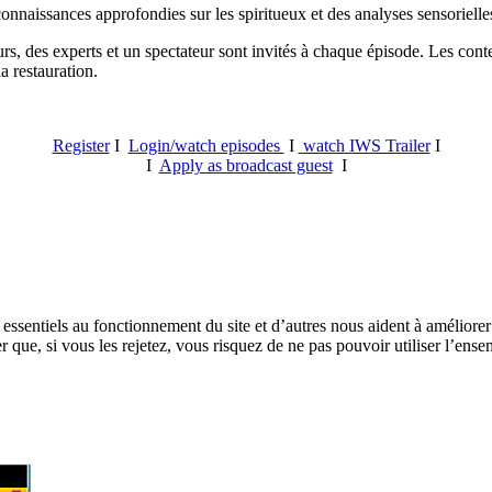
onnaissances approfondies sur les spiritueux et des analyses sensorielle
rs, des experts et un spectateur sont invités à chaque épisode. Les conte
a restauration.
Register
I
Login/watch episodes
I
watch IWS Trailer
I
I
Apply as broadcast guest
I
essentiels au fonctionnement du site et d’autres nous aident à améliorer 
ue, si vous les rejetez, vous risquez de ne pas pouvoir utiliser l’ensem