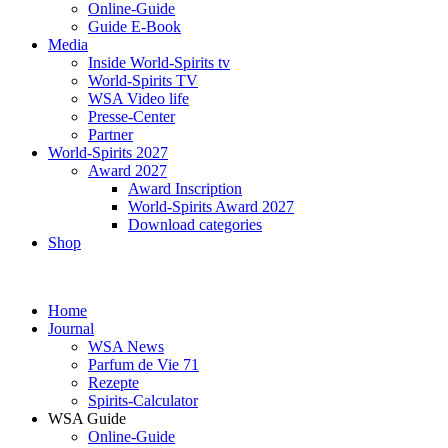
Online-Guide
Guide E-Book
Media
Inside World-Spirits tv
World-Spirits TV
WSA Video life
Presse-Center
Partner
World-Spirits 2027
Award 2027
Award Inscription
World-Spirits Award 2027
Download categories
Shop
Home
Journal
WSA News
Parfum de Vie 71
Rezepte
Spirits-Calculator
WSA Guide
Online-Guide