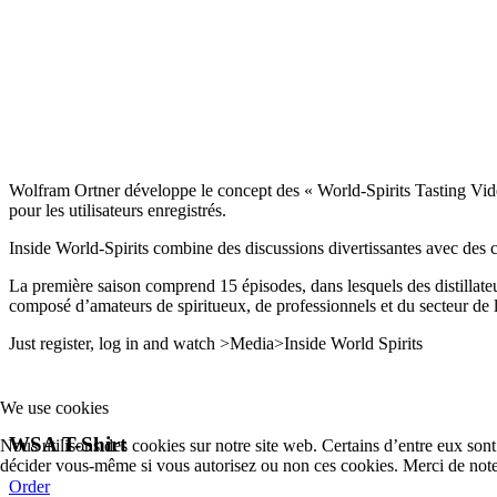
Wolfram Ortner développe le concept des « World-Spirits Tasting Video
pour les utilisateurs enregistrés.
Inside World-Spirits combine des discussions divertissantes avec des c
La première saison comprend 15 épisodes, dans lesquels des distillateu
composé d’amateurs de spiritueux, de professionnels et du secteur de l
Just register, log in and watch >Media>Inside World Spirits
We use cookies
WSA T-Shirt
Nous utilisons des cookies sur notre site web. Certains d’entre eux sont 
décider vous-même si vous autorisez ou non ces cookies. Merci de noter q
Order