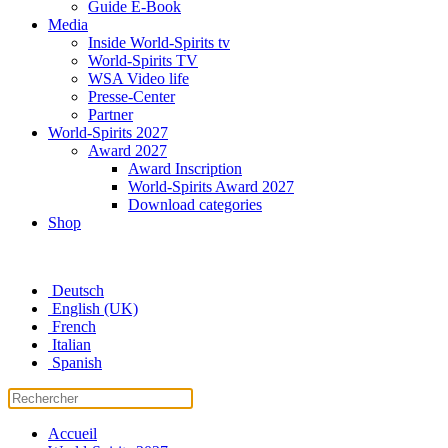
Guide E-Book
Media
Inside World-Spirits tv
World-Spirits TV
WSA Video life
Presse-Center
Partner
World-Spirits 2027
Award 2027
Award Inscription
World-Spirits Award 2027
Download categories
Shop
Deutsch
English (UK)
French
Italian
Spanish
Accueil