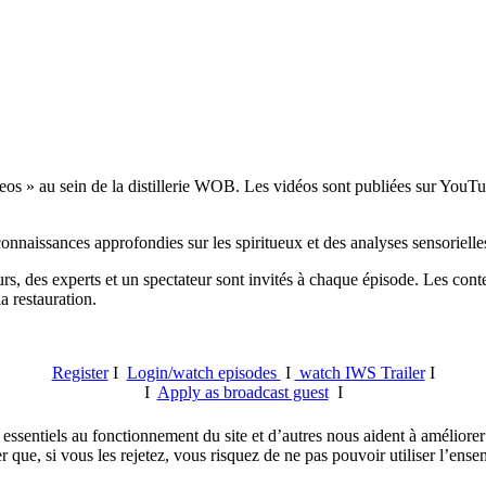
s » au sein de la distillerie WOB. Les vidéos sont publiées sur YouTub
onnaissances approfondies sur les spiritueux et des analyses sensorielle
rs, des experts et un spectateur sont invités à chaque épisode. Les conte
a restauration.
Register
I
Login/watch episodes
I
watch IWS Trailer
I
I
Apply as broadcast guest
I
essentiels au fonctionnement du site et d’autres nous aident à améliorer 
ue, si vous les rejetez, vous risquez de ne pas pouvoir utiliser l’ensem