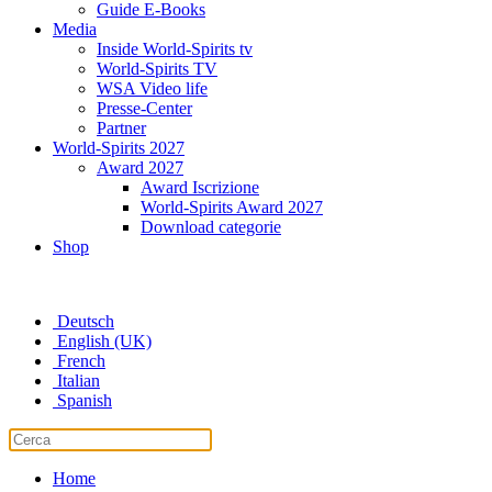
Guide E-Books
Media
Inside World-Spirits tv
World-Spirits TV
WSA Video life
Presse-Center
Partner
World-Spirits 2027
Award 2027
Award Iscrizione
World-Spirits Award 2027
Download categorie
Shop
Deutsch
English (UK)
French
Italian
Spanish
Home