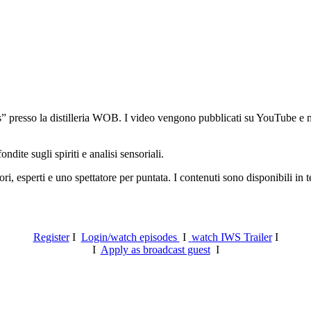
 presso la distilleria WOB. I video vengono pubblicati su YouTube e mes
ite sugli spiriti e analisi sensoriali.
ri, esperti e uno spettatore per puntata. I contenuti sono disponibili in
Register
I
Login/watch episodes
I
watch IWS Trailer
I
I
Apply as broadcast guest
I