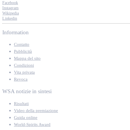
Facebook
Instagram
Wikipedia
Linkedin
Information
Contatto
Pubblicità
Mappa del sito
Condizioni
Vita privata
Revoca
WSA notizie in sintesi
Risultati
Video della premiazione
Guida online
World-Spirits Award