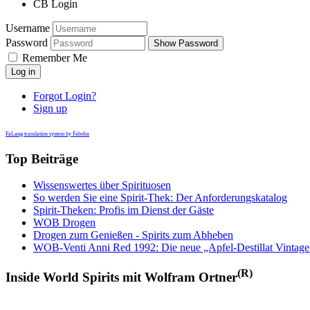
CB Login
Username
Password
Show Password
Remember Me
Log in
Forgot Login?
Sign up
FaLang translation system by Faboba
Top Beiträge
Wissenswertes über Spirituosen
So werden Sie eine Spirit-Thek: Der Anforderungskatalog
Spirit-Theken: Profis im Dienst der Gäste
WOB Drogen
Drogen zum Genießen - Spirits zum Abheben
WOB-Venti Anni Red 1992: Die neue „Apfel-Destillat Vintage
(R)
Inside World Spirits mit Wolfram Ortner