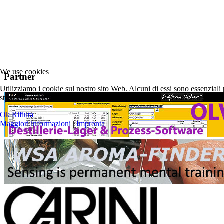
We use cookies
Partner
Utilizziamo i cookie sul nostro sito Web. Alcuni di essi sono essenziali p
stesso se consentire o meno i cookie. Ti preghiamo di notare che se li rifiu
Ok
Rifiuta
Maggiori informazioni
|
Impronta