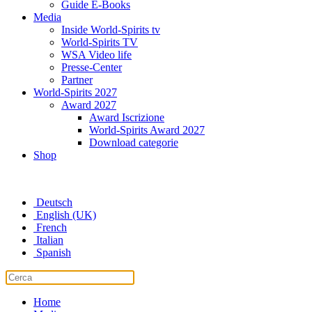
Guide E-Books
Media
Inside World-Spirits tv
World-Spirits TV
WSA Video life
Presse-Center
Partner
World-Spirits 2027
Award 2027
Award Iscrizione
World-Spirits Award 2027
Download categorie
Shop
Deutsch
English (UK)
French
Italian
Spanish
Home