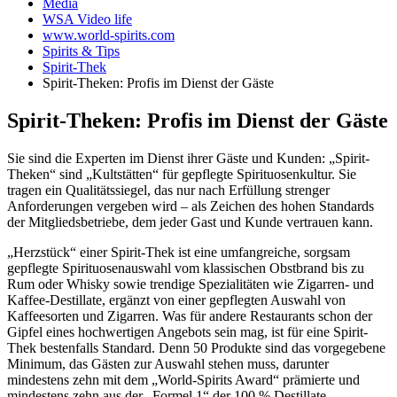
Media
WSA Video life
www.world-spirits.com
Spirits & Tips
Spirit-Thek
Spirit-Theken: Profis im Dienst der Gäste
Spirit-Theken: Profis im Dienst der Gäste
Sie sind die Experten im Dienst ihrer Gäste und Kunden: „Spirit-
Theken“ sind „Kultstätten“ für gepflegte Spirituosenkultur. Sie
tragen ein Qualitätssiegel, das nur nach Erfüllung strenger
Anforderungen vergeben wird – als Zeichen des hohen Standards
der Mitgliedsbetriebe, dem jeder Gast und Kunde vertrauen kann.
„Herzstück“ einer Spirit-Thek ist eine umfangreiche, sorgsam
gepflegte Spirituosenauswahl vom klassischen Obstbrand bis zu
Rum oder Whisky sowie trendige Spezialitäten wie Zigarren- und
Kaffee-Destillate, ergänzt von einer gepflegten Auswahl von
Kaffeesorten und Zigarren. Was für andere Restaurants schon der
Gipfel eines hochwertigen Angebots sein mag, ist für eine Spirit-
Thek bestenfalls Standard. Denn 50 Produkte sind das vorgegebene
Minimum, das Gästen zur Auswahl stehen muss, darunter
mindestens zehn mit dem „World-Spirits Award“ prämierte und
mindestens zehn aus der „Formel 1“ der 100 % Destillate.