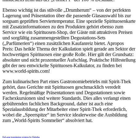
Ebenso wichtig ist das stilvolle „Drumherum“ – von der perfekten
Lagerung und Präsentation über die passende Glasauswahl bis zur
sorgsam geprüften Serviertemperatur. Eine spezielle Spirituosenkarte
mit Zusatzinformationen zu den Produkten gehört ebenso zum
Service wie ein Spirituosen-Shop, der Gäste mit attraktiven Preisen
und sorgfältig zusammengestellten Degustations-Sets
(„Parfümerien“) einen zusätzlichen Kaufanreiz bietet. Apropos
Preis: Das heikle Thema der Kalkulation spielt gerade am Sektor der
hochwertigen Spirituosen eine große Rolle. Hier gilt der Grundsatz:
absoluter und nicht prozentueller Aufschlag. Praktische Hilfestellung
gibt der neu entwickelte Spirituosen-Kalkulator, zu finden bei
www.world-spirits.com!
Zum kulinarischen Part eines Gastronomiebetriebs mit Spirit-Thek
gehört, dass Gerichte mit Spirituosen geschmacklich veredelt
werden. Regelmäßige Präsentationen und Degustationen sowie
Fachexkursionen sind weitere Standards. Dies alles verlangt einen
gebührenden fachlichen Background, daher ist auch eine
Spezialausbildung der Mitarbeiter einer Spirit-Thek erforderlich,
wobei die „Speerspitze“ im Service idealerweise die Ausbildung
zum „World-Spirits Sommelier“ absolviert hat.
FaLang translation system by Faboba