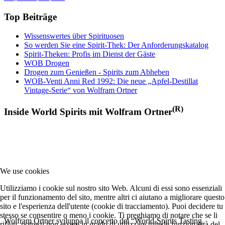
Top Beiträge
Wissenswertes über Spirituosen
So werden Sie eine Spirit-Thek: Der Anforderungskatalog
Spirit-Theken: Profis im Dienst der Gäste
WOB Drogen
Drogen zum Genießen - Spirits zum Abheben
WOB-Venti Anni Red 1992: Die neue „Apfel-Destillat
Vintage-Serie“ von Wolfram Ortner
(R)
Inside World Spirits mit Wolfram Ortner
We use cookies
Utilizziamo i cookie sul nostro sito Web. Alcuni di essi sono essenziali
per il funzionamento del sito, mentre altri ci aiutano a migliorare questo
sito e l'esperienza dell'utente (cookie di tracciamento). Puoi decidere tu
stesso se consentire o meno i cookie. Ti preghiamo di notare che se li
Wolfram Ortner sviluppa il concetto dei “World-Spirits Tasting
rifiuti, potresti non essere in grado di utilizzare tutte le funzionalità del