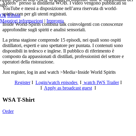
Videos” presso la distilleria WOB. I video vengono pubblicati su
sito.
YouTube e messi a disposizione nell’area riservata di world-
spirits.com per gli utenti registrati.
Ok
Rifiuta
Maggiori informazioni
|
Impronta
Inside World-Spirits combina talk coinvolgenti con conoscenze
approfondite sugli spiriti e analisi sensoriali.
La prima stagione comprende 15 episodi, nei quali sono ospiti
distillatori, esperti e uno spettatore per puntata. I contenuti sono
disponibili in tedesco e inglese. Il pubblico di riferimento è
composto da appassionati di distillati, professionisti del settore e
operatori della ristorazione.
Just register, log in and watch >Media>Inside World Spirits
Register
I
Login/watch episodes
I
watch IWS Trailer
I
I
Apply as broadcast guest
I
WSA T-Shirt
Order