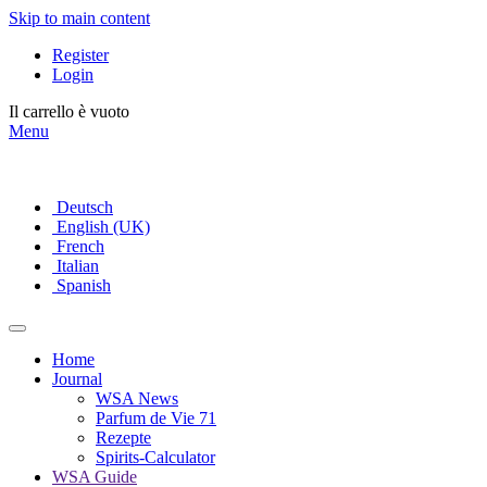
Skip to main content
Register
Login
Il carrello è vuoto
Menu
Deutsch
English (UK)
French
Italian
Spanish
Home
Journal
WSA News
Parfum de Vie 71
Rezepte
Spirits-Calculator
WSA Guide