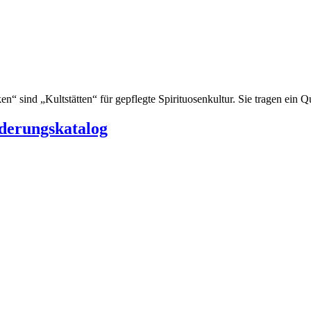
“ sind „Kultstätten“ für gepflegte Spirituosenkultur. Sie tragen ein Qu
rderungskatalog