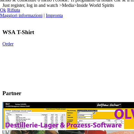
Just register, log in and watch >Media>Inside World Spirits
Ok
Rifiuta
Maggiori informazioni
|
Impronta
WSA T-Shirt
Order
Partner