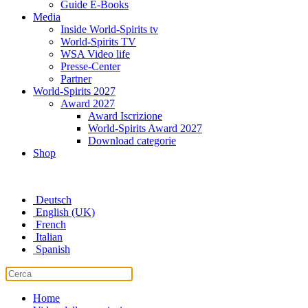
Guide E-Books
Media
Inside World-Spirits tv
World-Spirits TV
WSA Video life
Presse-Center
Partner
World-Spirits 2027
Award 2027
Award Iscrizione
World-Spirits Award 2027
Download categorie
Shop
Deutsch
English (UK)
French
Italian
Spanish
Home