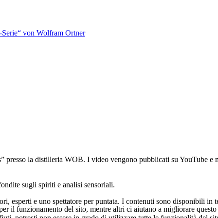
-Serie“ von Wolfram Ortner
 presso la distilleria WOB. I video vengono pubblicati su YouTube e mes
ite sugli spiriti e analisi sensoriali.
ri, esperti e uno spettatore per puntata. I contenuti sono disponibili in
er il funzionamento del sito, mentre altri ci aiutano a migliorare questo 
ti, potresti non essere in grado di utilizzare tutte le funzionalità del sit