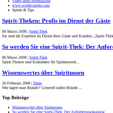
Video della premiazione
www.world-spirits.com
Spirits & Tips
Spirit-Theken: Profis im Dienst der Gäste
06 Marzo 2008
|
Spirit-Thek
Sie sind die Experten im Dienst ihrer Gäste und Kunden: „Spirit-Theken
So werden Sie eine Spirit-Thek: Der Anfo
06 Marzo 2008
|
Spirit-Thek
Spirit-Theken sind Kultstätten für Spirituosenk...
Wissenswertes über Spirituosen
26 Febbraio 2008
|
Tipps
Wie lagert man Brände? Generell sollen Brände ...
Top Beiträge
Wissenswertes über Spirituosen
So werden Sie eine Spirit-Thek: Der Anforderungskatalog