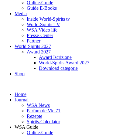
Online-Guide
Guide E-Books
Media
Inside World-Spirits tv
World-Spirits TV
WSA Video life
Presse-Center
Partner
World-Spirits 2027
Award 2027
Award Iscrizione
World-Spirits Award 2027
Download categorie
Shop
Home
Journal
WSA News
Parfum de Vie 71
Rezepte
Spirits-Calculator
WSA Guide
Online-Guide