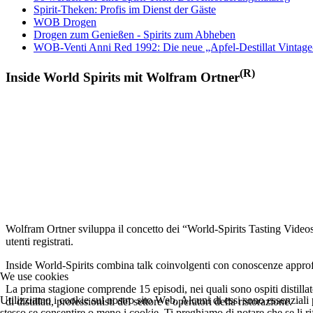
Spirit-Theken: Profis im Dienst der Gäste
WOB Drogen
Drogen zum Genießen - Spirits zum Abheben
WOB-Venti Anni Red 1992: Die neue „Apfel-Destillat Vintage
(R)
Inside World Spirits mit Wolfram Ortner
Wolfram Ortner sviluppa il concetto dei “World-Spirits Tasting Videos”
utenti registrati.
Inside World-Spirits combina talk coinvolgenti con conoscenze approfond
We use cookies
La prima stagione comprende 15 episodi, nei quali sono ospiti distillato
Utilizziamo i cookie sul nostro sito Web. Alcuni di essi sono essenziali p
di distillati, professionisti del settore e operatori della ristorazione.
stesso se consentire o meno i cookie. Ti preghiamo di notare che se li rifiu