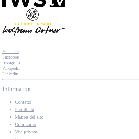
YouTube
Facebook
Instagram
Wikipedia
Linkedin
Information
Contatto
Pubblicità
Mappa del sito
Condizioni
Vita privata