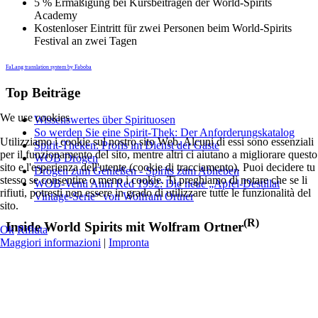
5 % Ermäßigung bei Kursbeiträgen der World-Spirits
Academy
Kostenloser Eintritt für zwei Personen beim World-Spirits
Festival an zwei Tagen
FaLang translation system by Faboba
Top Beiträge
We use cookies
Wissenswertes über Spirituosen
So werden Sie eine Spirit-Thek: Der Anforderungskatalog
Utilizziamo i cookie sul nostro sito Web. Alcuni di essi sono essenziali
Spirit-Theken: Profis im Dienst der Gäste
per il funzionamento del sito, mentre altri ci aiutano a migliorare questo
WOB Drogen
sito e l'esperienza dell'utente (cookie di tracciamento). Puoi decidere tu
Drogen zum Genießen - Spirits zum Abheben
stesso se consentire o meno i cookie. Ti preghiamo di notare che se li
WOB-Venti Anni Red 1992: Die neue „Apfel-Destillat
rifiuti, potresti non essere in grado di utilizzare tutte le funzionalità del
Vintage-Serie“ von Wolfram Ortner
sito.
(R)
Inside World Spirits mit Wolfram Ortner
Ok
Rifiuta
Maggiori informazioni
|
Impronta