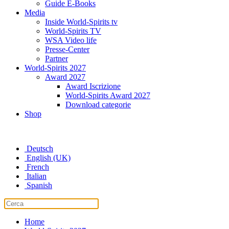
Guide E-Books
Media
Inside World-Spirits tv
World-Spirits TV
WSA Video life
Presse-Center
Partner
World-Spirits 2027
Award 2027
Award Iscrizione
World-Spirits Award 2027
Download categorie
Shop
Deutsch
English (UK)
French
Italian
Spanish
Home