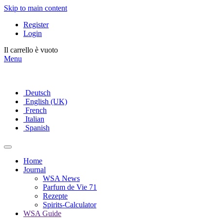
Skip to main content
Register
Login
Il carrello è vuoto
Menu
Deutsch
English (UK)
French
Italian
Spanish
Home
Journal
WSA News
Parfum de Vie 71
Rezepte
Spirits-Calculator
WSA Guide