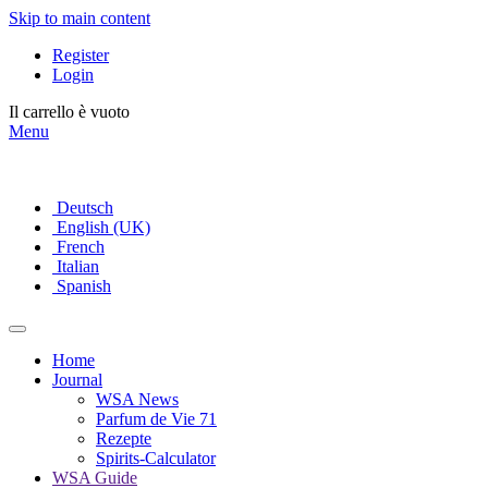
Skip to main content
lerien
en
Register
Login
schiedlichen
Il carrello è vuoto
Menu
orien
iziert
rand
Deutsch
English (UK)
y
French
Italian
a
Spanish
Home
Journal
WSA News
n
Parfum de Vie 71
Rezepte
Spirits-Calculator
WSA Guide