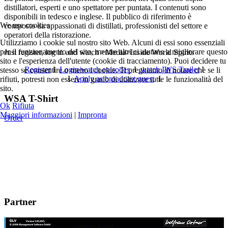
distillatori, esperti e uno spettatore per puntata. I contenuti sono
disponibili in tedesco e inglese. Il pubblico di riferimento è
We use cookies
composto da appassionati di distillati, professionisti del settore e
operatori della ristorazione.
Utilizziamo i cookie sul nostro sito Web. Alcuni di essi sono essenziali
per il funzionamento del sito, mentre altri ci aiutano a migliorare questo
Just register, log in and watch >Media>Inside World Spirits
sito e l'esperienza dell'utente (cookie di tracciamento). Puoi decidere tu
Register
I
Login/watch episodes
I
watch IWS Trailer
I
stesso se consentire o meno i cookie. Ti preghiamo di notare che se li
I
Apply as broadcast guest
I
rifiuti, potresti non essere in grado di utilizzare tutte le funzionalità del
sito.
WSA T-Shirt
Ok
Rifiuta
Maggiori informazioni
|
Impronta
Order
Partner