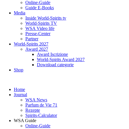
Online-Guide
ichnung
Guide E-Books
d-
Media
Inside World-Spirits tv
lery“
World-Spirits TV
n,
WSA Video life
Presse-Center
Partner
World-Spirits 2027
er-
Award 2027
Award Iscrizione
lery“
World-Spirits Award 2027
Download categorie
Shop
Home
lery“
Journal
n.
WSA News
Parfum de Vie 71
Rezepte
fizierung
Spirits-Calculator
WSA Guide
Online-Guide