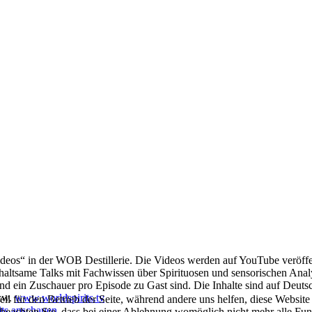
deos“ in der WOB Destillerie. Die Videos werden auf YouTube veröffen
nterhaltsame Talks mit Fachwissen über Spirituosen und sensorischen Anal
und ein Zuschauer pro Episode zu Gast sind. Die Inhalte sind auf Deutsc
zw.
www.worldspirits.tv
ell für den Betrieb der Seite, während andere uns helfen, diese Websit
its anschauen
.
 beachten Sie, dass bei einer Ablehnung womöglich nicht mehr alle Funk