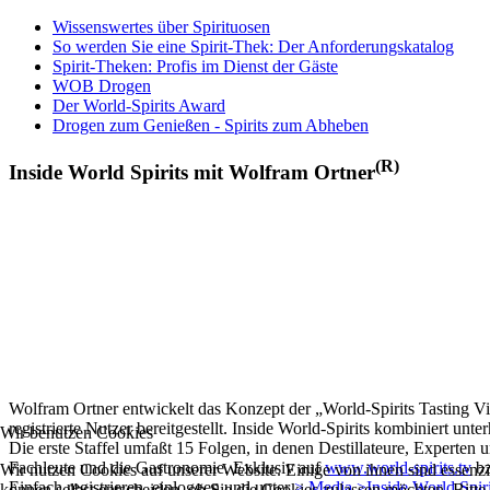
Wissenswertes über Spirituosen
So werden Sie eine Spirit-Thek: Der Anforderungskatalog
Spirit-Theken: Profis im Dienst der Gäste
WOB Drogen
Der World-Spirits Award
Drogen zum Genießen - Spirits zum Abheben
(R)
Inside World Spirits mit Wolfram Ortner
Wolfram Ortner entwickelt das Konzept der „World-Spirits Tasting Vi
registrierte Nutzer bereitgestellt. Inside World-Spirits kombiniert u
Wir benutzen Cookies
Die erste Staffel umfaßt 15 Folgen, in denen Destillateure, Experten 
Fachleute und die Gastronomie. Exklusiv auf
www.world-spirits.tv
b
Wir nutzen Cookies auf unserer Website. Einige von ihnen sind essenzi
Einfach registrieren, einloggen und unter
> Media >Inside World Spir
können selbst entscheiden, ob Sie die Cookies zulassen möchten. Bitte