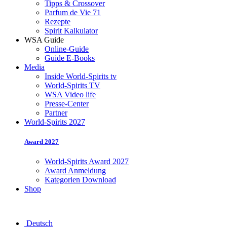
Tipps & Crossover
Parfum de Vie 71
ationale
Rezepte
Spirit Kalkulator
ortbestimmung
WSA Guide
Online-Guide
Guide E-Books
er,
Media
rn
Inside World-Spirits tv
World-Spirits TV
WSA Video life
ndung
Presse-Center
Partner
World-Spirits 2027
en
etingmaßnahmen
Award 2027
stützung
World-Spirits Award 2027
Award Anmeldung
d-
Kategorien Download
s“
Shop
ewerbsvorteile.
Deutsch