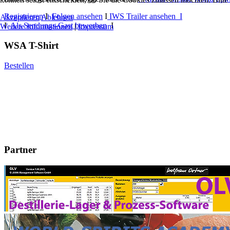
Registrieren
I
Folgen ansehen
I
IWS Trailer ansehen I
Akzeptieren
Ablehnen
I
Als Sendungs-Gast bewerben
I
Weitere Informationen
|
Impressum
WSA T-Shirt
Bestellen
Partner