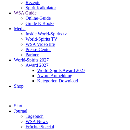
Rezepte
ichnung
Spirit Kalkulator
d-
WSA Guide
Online-Guide
lery“
Guide E-Books
n,
Media
Inside World-Spirits tv
World-Spirits TV
WSA Video life
er-
Presse-Center
Partner
lery“
World-Spirits 2027
Award 2027
World-Spirits Award 2027
Award Anmeldung
Kategorien Download
Shop
lery“
n.
Start
Journal
fizierung
Tagebuch
WSA News
Früchte Special