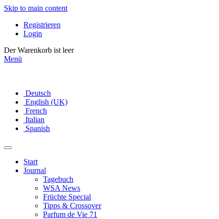
Skip to main content
lerien
en
Registrieren
Login
schiedlichen
Der Warenkorb ist leer
Menü
orien
iziert
rand
Deutsch
English (UK)
y
French
Italian
a
Spanish
Start
Journal
Tagebuch
n
WSA News
Früchte Special
Tipps & Crossover
Parfum de Vie 71