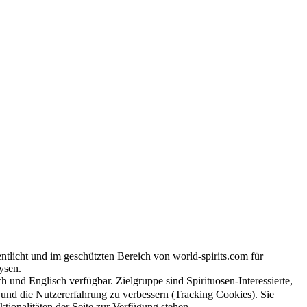
tlicht und im geschützten Bereich von world-spirits.com für
ysen.
h und Englisch verfügbar. Zielgruppe sind Spirituosen-Interessierte,
e und die Nutzererfahrung zu verbessern (Tracking Cookies). Sie
tionalitäten der Seite zur Verfügung stehen.