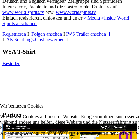
Deutsch und Englisch verfügbar. Zielgruppe sind Spirituosen-
Interessierte, Fachleute und die Gastronomie. Exklusiv auf
www.world-spirits.tv
bzw.
www.worldspirits.tv
Einfach registrieren, einloggen und unter
> Media >Inside World
Spirits anschauen
.
Registrieren
I
Folgen ansehen
I
IWS Trailer ansehen I
I
Als Sendungs-Gast bewerben
I
WSA T-Shirt
Bestellen
Wir benutzen Cookies
Partner
Wir nutzen Cookies auf unserer Website. Einige von ihnen sind essenzie
während andere uns helfen, diese Website und die Nutzererfahrung zu 
Sie können selbst entscheiden, ob Sie die Cookies zulassen möchten. Bi
Ablehnung womöglich nicht mehr alle Funktionalitäten der Seite zur V