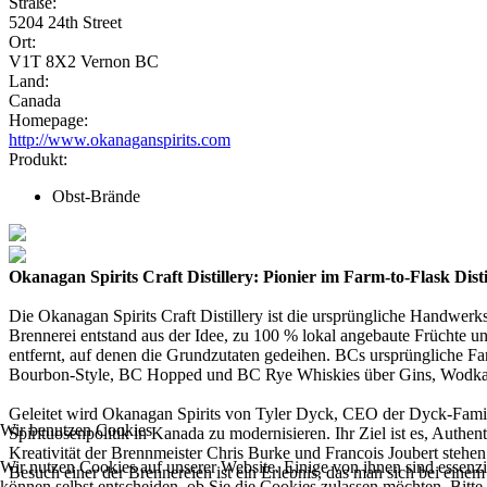
Straße:
5204 24th Street
Ort:
V1T 8X2 Vernon BC
Land:
Canada
Homepage:
http://www.okanaganspirits.com
Produkt:
Obst-Brände
Okanagan Spirits Craft Distillery: Pionier im Farm-to-Flask Disti
Die Okanagan Spirits Craft Distillery ist die ursprüngliche Handwerk
Brennerei entstand aus der Idee, zu 100 % lokal angebaute Früchte un
entfernt, auf denen die Grundzutaten gedeihen. BCs ursprüngliche Fa
Bourbon-Style, BC Hopped und BC Rye Whiskies über Gins, Wodkas, 
Geleitet wird Okanagan Spirits von Tyler Dyck, CEO der Dyck-Familie
Wir benutzen Cookies
Spirituosenpolitik in Kanada zu modernisieren. Ihr Ziel ist es, Authe
Kreativität der Brennmeister Chris Burke und Francois Joubert stehen
Wir nutzen Cookies auf unserer Website. Einige von ihnen sind essenzi
Besuch einer der Brennereien ist ein Erlebnis, das man sich bei eine
können selbst entscheiden, ob Sie die Cookies zulassen möchten. Bitte