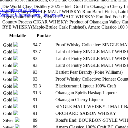
Die World-Class Distillery 2025 erhielt Gold für Okanagan Cherr
Akzeptieren
Ablehnen
Laird of Fintry SINGLE MALT WHISKY: Rum Barrel Finish, Laird
Weitere Informationen
|
Impressum
Aged), Laird of Fintry SINGLE MALT WHISKY: Fortified Foch F
Country Process CIGAR WHISKY: Product of Okanagan Valley Can
RYE WHISKY(Maple-Brulee Cask Finished), Amaro Classico 100 %
Medaille
Punkte
94.7
Proof Whisky Collective: SINGLE MA
Gold
93.7
Laird of Fintry SINGLE MALT WHISK
Gold
93
Laird of Fintry SINGLE MALT WHIS
Gold
93
Laird of Fintry SINGLE MALT WHISKY:
Gold
93
Bartlett Pear Brandy (Poire Williams)
Gold
93
Proof Whisky Collective: Pioneer Co
Gold
92.3
Blackcurrant Liqueur 100% Craft
Gold
91.3
Okanagan Spirits Haskap Liqueur
Gold
91
Okanagan Cherry Liqueur
Gold
91
SINGLE MALT WHISKY: 1MALT Barr
Gold
91
ORCHARD SAISON WHISKY
Gold
89
Road's End: BOURBON-STYLE WHISKY
Silver
89
Amaro Classico 100% Craft BC Canad
Silver