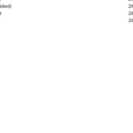
shed)
20
t
20
20