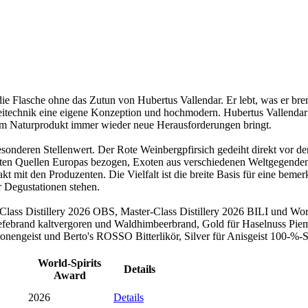
 Flasche ohne das Zutun von Hubertus Vallendar. Er lebt, was er brennt
nnereitechnik eine eigene Konzeption und hochmodern. Hubertus Vallenda
dem Naturprodukt immer wieder neue Herausforderungen bringt.
sonderen Stellenwert. Der Rote Weinbergpfirsich gedeiht direkt vor der
esten Quellen Europas bezogen, Exoten aus verschiedenen Weltgegenden
t mit den Produzenten. Die Vielfalt ist die breite Basis für eine bem
r Degustationen stehen.
Class Distillery 2026 OBS, Master-Class Distillery 2026 BILI und Worl
febrand kaltvergoren und Waldhimbeerbrand, Gold für Haselnuss Piem
nengeist und Berto's ROSSO Bitterlikör, Silver für Anisgeist 100-%-
World-Spirits
Details
Award
2026
Details