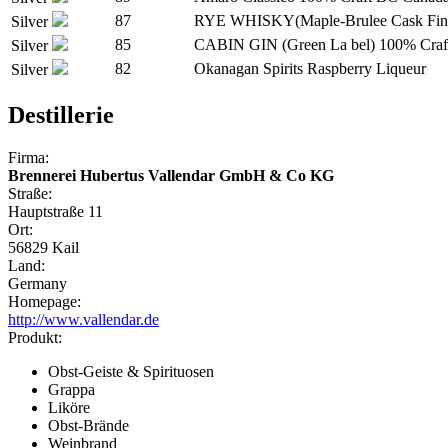
87
RYE WHISKY(Maple-Brulee Cask Fini
Silver
85
CABIN GIN (Green La bel) 100% Craf
Silver
82
Okanagan Spirits Raspberry Liqueur
Silver
Destillerie
Firma:
Brennerei Hubertus Vallendar GmbH & Co KG
Straße:
Hauptstraße 11
Ort:
56829 Kail
Land:
Germany
Homepage:
http://www.vallendar.de
Produkt:
Obst-Geiste & Spirituosen
Grappa
Liköre
Obst-Brände
Weinbrand