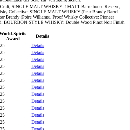
 100 % Craft, SINGLE MALT WHISKY: 1MALT Barrelhouse Reserve,
hisky Collective: SINGLE MALT WHISKY (Pear Brandy Barrel
ndy (Poire Williams), Proof Whisky Collective: Pioneer
's End: BOURBON-STYLE WHISKY: Double-Wood Pinot Noir Finish,
World-Spirits
Details
Award
25
Details
25
Details
25
Details
25
Details
25
Details
25
Details
25
Details
25
Details
25
Details
25
Details
25
Details
25
Details
25
Details