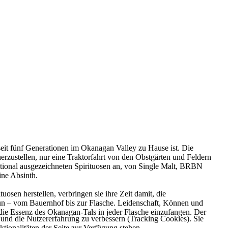
seit fünf Generationen im Okanagan Valley zu Hause ist. Die
erzustellen, nur eine Traktorfahrt von den Obstgärten und Feldern
national ausgezeichneten Spirituosen an, von Single Malt, BRBN
ne Absinth.
en herstellen, verbringen sie ihre Zeit damit, die
e tun – vom Bauernhof bis zur Flasche. Leidenschaft, Können und
 die Essenz des Okanagan-Tals in jeder Flasche einzufangen. Der
e und die Nutzererfahrung zu verbessern (Tracking Cookies). Sie
tionalitäten der Seite zur Verfügung stehen.