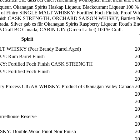
y Liqueur, Okanagan Spirits Haskap Liqueur, Blackcurrant Liqueur
 of Fintry SINGLE MALT WHISKY: Fortified Foch Finish, Proof W
inish CASK STRENGTH, ORCHARD SAISON WHISKY, Bartlett Pear Bra
ada. Silver gab es für Okanagan Spirits Raspberry Liqueur, Road
 Craft BC Canada, CABIN GIN (Green La bel) 100 % Craft.
Spirit
LT WHISKY (Pear Brandy Barrel Aged)
20
Y: Rum Barrel Finish
20
KY: Fortified Foch Finish CASK STRENGTH
20
 Fortified Foch Finish
20
20
untry Process CIGAR WHISKY: Product of Okanagan Valley Canada
20
20
20
20
elhouse Reserve
20
20
: Double-Wood Pinot Noir Finish
20
a
20