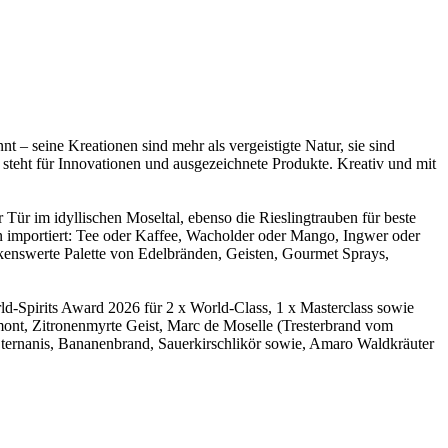
 – seine Kreationen sind mehr als vergeistigte Natur, sie sind
r steht für Innovationen und ausgezeichnete Produkte. Kreativ und mit
 Tür im idyllischen Moseltal, ebenso die Rieslingtrauben für beste
 importiert: Tee oder Kaffee, Wacholder oder Mango, Ingwer oder
erkenswerte Palette von Edelbränden, Geisten, Gourmet Sprays,
d-Spirits Award 2026 für 2 x World-Class, 1 x Masterclass sowie
ont, Zitronenmyrte Geist, Marc de Moselle (Tresterbrand vom
Sternanis, Bananenbrand, Sauerkirschlikör sowie, Amaro Waldkräuter