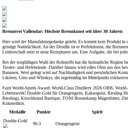
Brennerei Vallendar: Höchste Brennkunst seit über 30 Jahren
Hier wird der Manufakturgedanke gelebt. Es kommt kein Produkt in die
geistige Natürlichkeit. An der Destille ist er Perfektionist, die Bre
Leidenschaft setzt er neue Rezepturen um. Eine Aufgabe, die bei je
Bei der sorgfältigen Wahl der Rohstoffe hat die heimatliche Region be
Trester- und Hefebrände. Darüber hinaus wird edles Obst aus den b
Bananen. Wert gelegt wird auf Nachhaltigkeit und persönlichen Kontak
Likören, Gins und Whiskys, die regelmäßig im Mittelpunkt exklusive
Fazit World-Spirits Award: World-Class Distillery 2026 OBB, World-
Lebenswerk! Double-Gold für Orangengeist, Kakaogeist, Riesling He
Riesling), Kirschbrand Barrique, TONI Boonekamp Magenbitter, Zitro
Kräuterlikör.
Medaille
Punkte
Spirit
Double-Gold
96.3
Orangengeist