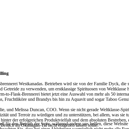
lling
sbrennerei Westkanadas. Betrieben wird sie von der Familie Dyck, die 
d Getreide zu verwenden, um erstklassige Spirituosen von Weltklasse h
rm-to-Flask-Brennerei bietet jetzt eine Auswahl von mehr als 50 inter
Fruchtliköre und Brandys bis hin zu Aquavit und sogar Taboo Genui
, und Melissa Duncan, COO. Wenn sie nicht gerade Weltklasse-Spirituos
ntizität und Terroir zu würdigen und zu unterstützen, bei allem, was si
 hinter der erfolgreichen Produktvielfalt und dem absoluten Bestreben,
ell für den Betrieb der Seite, während andere uns helfen, diese Websit
m Besuch im Okanagan-Tal nicht entgehen lassen sollte.
 beachten Sie, dass bei einer Ablehnung womöglich nicht mehr alle Funk