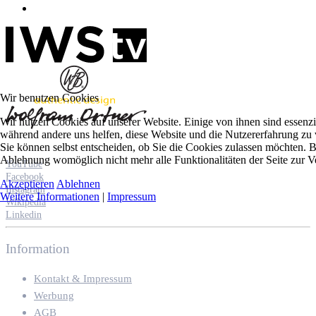
Wir benutzen Cookies
Wir nutzen Cookies auf unserer Website. Einige von ihnen sind essenzie
während andere uns helfen, diese Website und die Nutzererfahrung zu 
Sie können selbst entscheiden, ob Sie die Cookies zulassen möchten. Bi
Ablehnung womöglich nicht mehr alle Funktionalitäten der Seite zur V
YouTube
Facebook
Akzeptieren
Ablehnen
Instagram
Weitere Informationen
|
Impressum
Wikipedia
Linkedin
Information
Kontakt & Impressum
Werbung
AGB