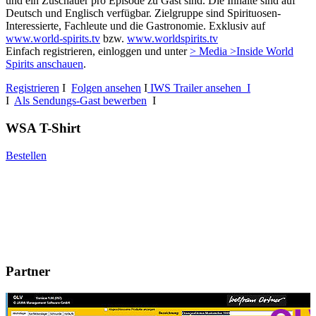
und ein Zuschauer pro Episode zu Gast sind. Die Inhalte sind auf
Deutsch und Englisch verfügbar. Zielgruppe sind Spirituosen-
Interessierte, Fachleute und die Gastronomie. Exklusiv auf
www.world-spirits.tv
bzw.
www.worldspirits.tv
Einfach registrieren, einloggen und unter
> Media >Inside World
Spirits anschauen
.
Registrieren
I
Folgen ansehen
I
IWS Trailer ansehen I
I
Als Sendungs-Gast bewerben
I
WSA T-Shirt
Bestellen
Partner