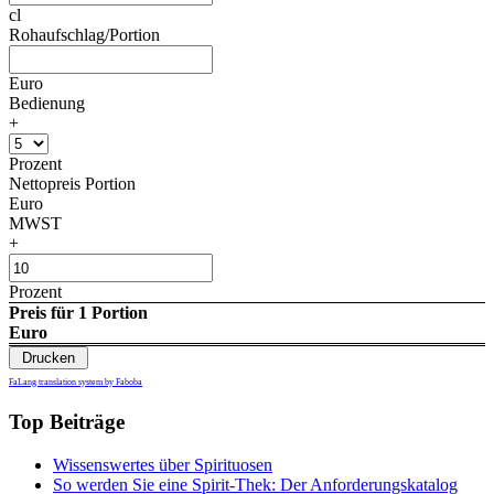
cl
Rohaufschlag/Portion
Euro
Bedienung
+
Prozent
Nettopreis Portion
Euro
MWST
+
Prozent
Preis für 1 Portion
Euro
FaLang translation system by Faboba
Top Beiträge
Wissenswertes über Spirituosen
So werden Sie eine Spirit-Thek: Der Anforderungskatalog