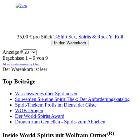
35,00 €
pro Stück
T-Shirt Sex, Spirits & Rock 'n' Roll
In den Warenkorb
Anzeige #
Ergebnisse 1 – 9 von 9
FaLang translation system by Faboba
Der Warenkorb ist leer
Top Beiträge
Wissenswertes über Spirituosen
So werden Sie eine Spirit-Thek: Der Anforderungskatalog
Spirit-Theken: Profis im Dienst der Gäste
WOB Drogen
Der World-Spirits Award
Drogen zum Genießen - Spirits zum Abheben
(R)
Inside World Spirits mit Wolfram Ortner