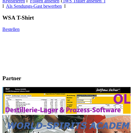
Registrieren
I
Folgen ansehen
I
IWS Trailer ansehen I
I
Als Sendungs-Gast bewerben
I
WSA T-Shirt
Bestellen
Partner