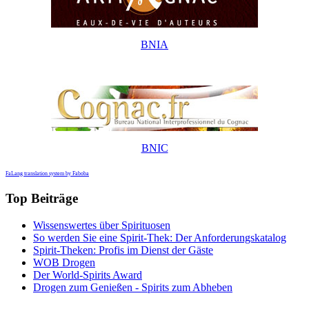
BNIA
BNIC
FaLang translation system by Faboba
Top Beiträge
Wissenswertes über Spirituosen
So werden Sie eine Spirit-Thek: Der Anforderungskatalog
Spirit-Theken: Profis im Dienst der Gäste
WOB Drogen
Der World-Spirits Award
Drogen zum Genießen - Spirits zum Abheben